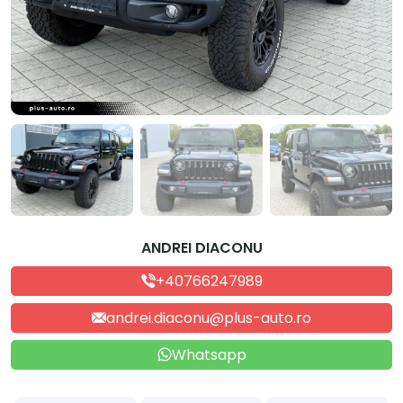
ANDREI DIACONU
+40766247989
andrei.diaconu@plus-auto.ro
Whatsapp