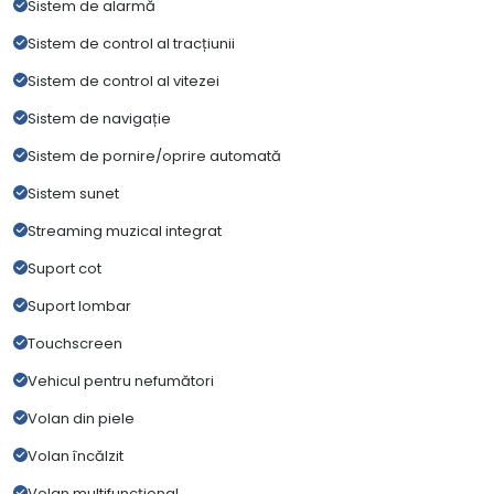
Sistem de alarmă
Sistem de control al tracțiunii
Sistem de control al vitezei
Sistem de navigație
Sistem de pornire/oprire automată
Sistem sunet
Streaming muzical integrat
Suport cot
Suport lombar
Touchscreen
Vehicul pentru nefumători
Volan din piele
Volan încălzit
Volan multifuncțional