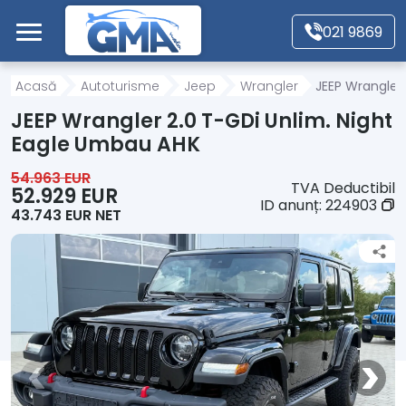
Mergi direct la conținutul principal
021 9869
Acasă
Acasă
Autoturisme
Jeep
Wrangler
JEEP Wrangler
JEEP Wrangler 2.0 T-GDi Unlim. Night
Autoturisme
Eagle Umbau AHK
54.963 EUR
TVA Deductibil
Motociclete
52.929 EUR
ID anunț:
224903
43.743 EUR NET
Autoutilitare
Alte tipuri vehicule
Despre Noi
Contact