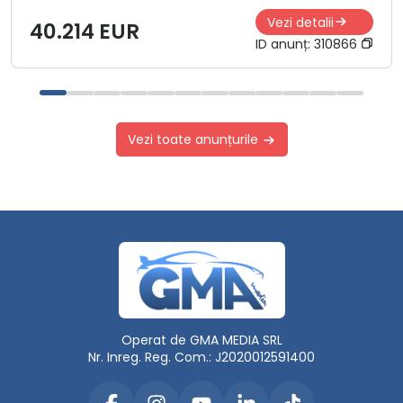
Vezi detalii
40.214 EUR
ID anunț:
310866
Vezi toate anunțurile
Operat de GMA MEDIA SRL
Nr. Inreg. Reg. Com.: J2020012591400