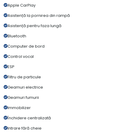
Apple CarPlay
Asistență la pornirea din rampă
Asistență pentru faza lungă
Bluetooth
Computer de bord
Control vocal
ESP
Filtru de particule
Geamuri electrice
Geamuri fumurii
Immobilizer
Închidere centralizată
Intrare fără cheie