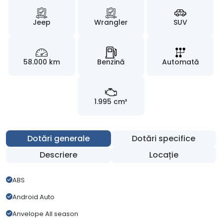
Jeep
Wrangler
SUV
58.000 km
Benzină
Automată
1.995 cm³
Dotări generale
Dotări specifice
Descriere
Locație
ABS
Android Auto
Anvelope All season