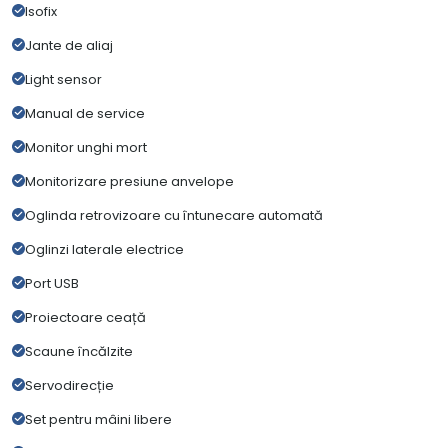
Isofix
Jante de aliaj
Light sensor
Manual de service
Monitor unghi mort
Monitorizare presiune anvelope
Oglinda retrovizoare cu întunecare automată
Oglinzi laterale electrice
Port USB
Proiectoare ceață
Scaune încălzite
Servodirecție
Set pentru mâini libere