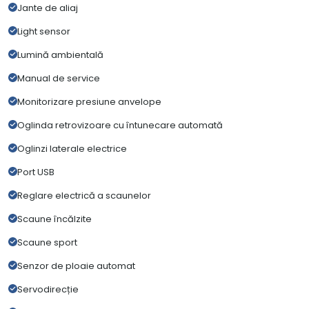
Jante de aliaj
Light sensor
Lumină ambientală
Manual de service
Monitorizare presiune anvelope
Oglinda retrovizoare cu întunecare automată
Oglinzi laterale electrice
Port USB
Reglare electrică a scaunelor
Scaune încălzite
Scaune sport
Senzor de ploaie automat
Servodirecție