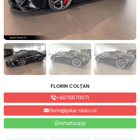
FLORIN COLȚAN
+40766711071
florin@plus-auto.ro
Whatsapp