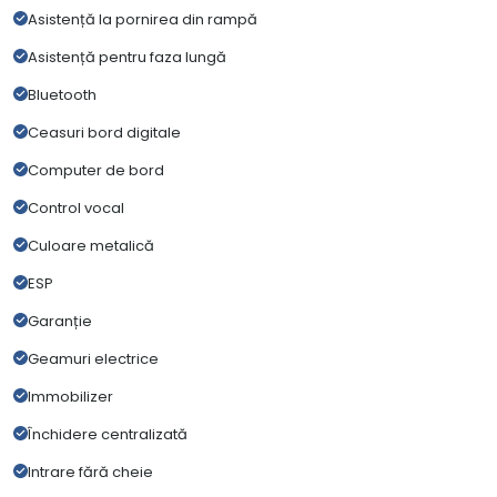
Asistență la pornirea din rampă
Asistență pentru faza lungă
Bluetooth
Ceasuri bord digitale
Computer de bord
Control vocal
Culoare metalică
ESP
Garanție
Geamuri electrice
Immobilizer
Închidere centralizată
Intrare fără cheie