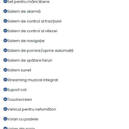
Set pentru mâini libere
Sistem de alarmă
Sistem de control al tracțiunii
Sistem de control al vitezei
Sistem de navigație
Sistem de pornire/oprire automată
Sistem de spălare faruri
Sistem sunet
Streaming muzical integrat
Suport cot
Touchscreen
Vehicul pentru nefumători
Volan cu padele
Volan din piele