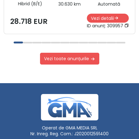
Hibrid (B/E)
30.630 km
Automată
Vezi detalii
28.718 EUR
ID anunț:
309957
Vezi toate anunțurile
Operat de GMA MEDIA SRL
Nr. Inreg. Reg. Com.: J2020012591400