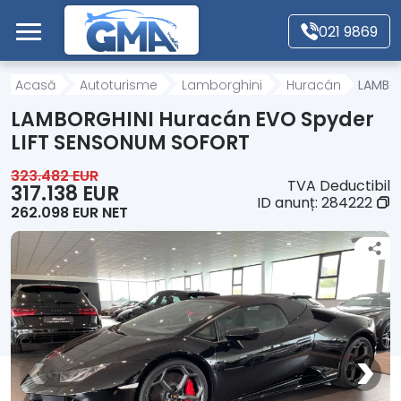
Mergi direct la conținutul principal
021 9869
Acasă
Acasă
Autoturisme
Lamborghini
Huracán
LAMBOR
LAMBORGHINI Huracán EVO Spyder
Autoturisme
LIFT SENSONUM SOFORT
323.482 EUR
TVA Deductibil
Motociclete
317.138 EUR
ID anunț:
284222
262.098 EUR NET
Autoutilitare
Alte tipuri vehicule
Despre Noi
Contact