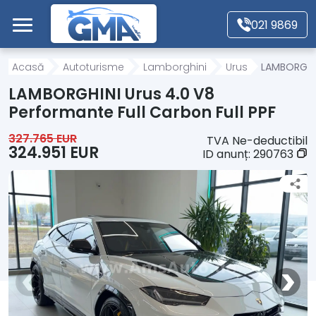
Mergi direct la conținutul principal
021 9869
Acasă
Acasă
Autoturisme
Lamborghini
Urus
LAMBORGHIN
LAMBORGHINI Urus 4.0 V8
Autoturisme
Performante Full Carbon Full PPF
327.765 EUR
TVA Ne-deductibil
Motociclete
324.951 EUR
ID anunț:
290763
Autoutilitare
Alte tipuri vehicule
Despre Noi
Contact