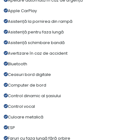
Apelare automată în caz de urgență
Apple CarPlay
Asistență la pornirea din rampă
Asistență pentru faza lungă
Asistență schimbare bandă
Avertizare în caz de accident
Bluetooth
Ceasuri bord digitale
Computer de bord
Control dinamic al șasiului
Control vocal
Culoare metalică
ESP
Faruri cu faza lungă fără orbire