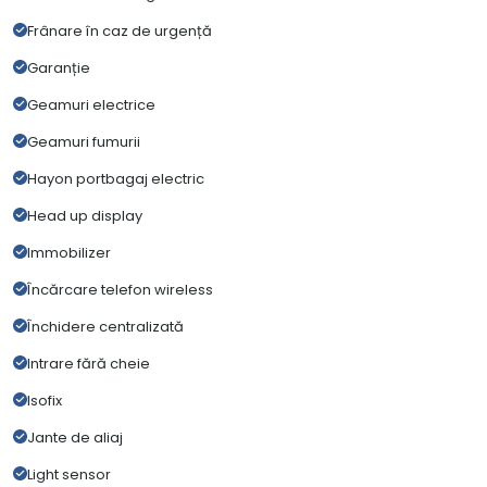
Frânare în caz de urgență
Garanție
Geamuri electrice
Geamuri fumurii
Hayon portbagaj electric
Head up display
Immobilizer
Încărcare telefon wireless
Închidere centralizată
Intrare fără cheie
Isofix
Jante de aliaj
Light sensor