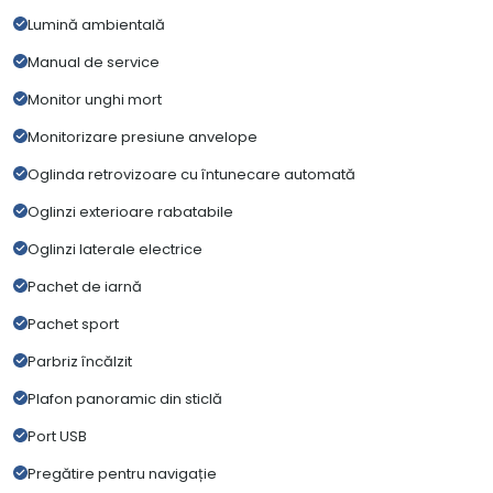
Lumină ambientală
Manual de service
Monitor unghi mort
Monitorizare presiune anvelope
Oglinda retrovizoare cu întunecare automată
Oglinzi exterioare rabatabile
Oglinzi laterale electrice
Pachet de iarnă
Pachet sport
Parbriz încălzit
Plafon panoramic din sticlă
Port USB
Pregătire pentru navigație