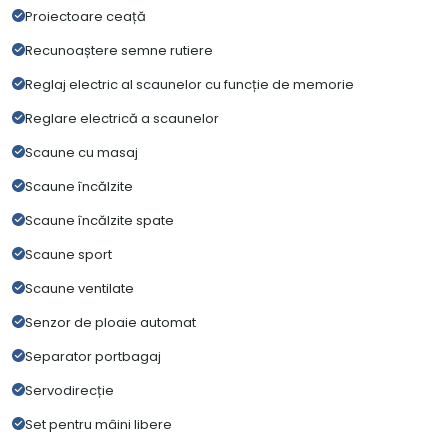
Proiectoare ceață
Recunoaștere semne rutiere
Reglaj electric al scaunelor cu funcție de memorie
Reglare electrică a scaunelor
Scaune cu masaj
Scaune încălzite
Scaune încălzite spate
Scaune sport
Scaune ventilate
Senzor de ploaie automat
Separator portbagaj
Servodirecție
Set pentru mâini libere