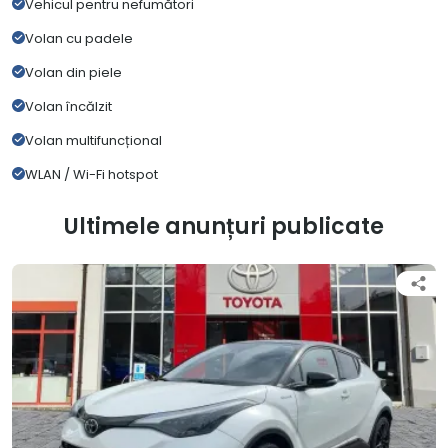
Vehicul pentru nefumători
Volan cu padele
Volan din piele
Volan încălzit
Volan multifuncțional
WLAN / Wi-Fi hotspot
Ultimele anunțuri publicate