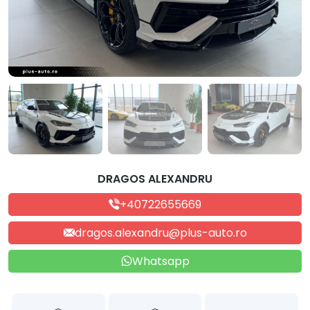
DRAGOS ALEXANDRU
+40722655669
dragos.alexandru@plus-auto.ro
Whatsapp