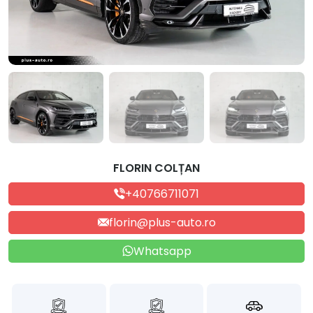
FLORIN COLȚAN
+40766711071
florin@plus-auto.ro
Whatsapp