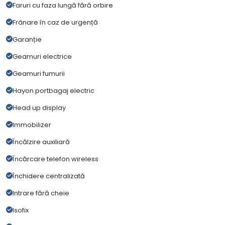
Faruri cu faza lungă fără orbire
Frânare în caz de urgență
Garanție
Geamuri electrice
Geamuri fumurii
Hayon portbagaj electric
Head up display
Immobilizer
Încălzire auxiliară
Încărcare telefon wireless
Închidere centralizată
Intrare fără cheie
Isofix