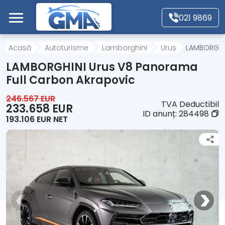
Mergi direct la conținutul principal
021 9869
Acasă
Acasă
Autoturisme
Lamborghini
Urus
LAMBORGHIN
LAMBORGHINI Urus V8 Panorama
Autoturisme
Full Carbon Akrapovic
246.567 EUR
TVA Deductibil
Motociclete
233.658 EUR
ID anunț:
284498
193.106 EUR NET
Autoutilitare
Alte tipuri vehicule
Despre Noi
Contact