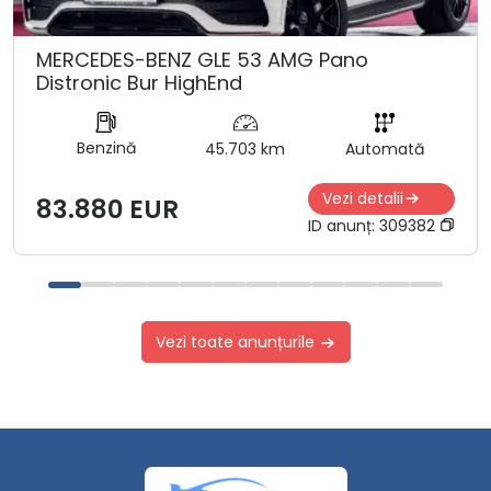
MERCEDES-BENZ GLE 53 AMG Pano
Distronic Bur HighEnd
Benzină
45.703 km
Automată
Vezi detalii
83.880 EUR
ID anunț:
309382
Vezi toate anunțurile