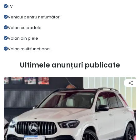
TV
Vehicul pentru nefumători
Volan cu padele
Volan din piele
Volan multifuncțional
Ultimele anunțuri publicate