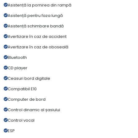
Asistență la pornirea din rampă
Asistență pentru faza lungă
Asistență schimbare bandă
Avertizare în caz de accident
Avertizare în caz de oboseală
Bluetooth
CD player
Ceasuri bord digitale
Compatibil E10
Computer de bord
Control dinamic al șasiului
Control vocal
ESP