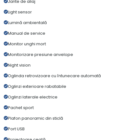
Jante de aliaj
Light sensor
Lumină ambientală
Manual de service
Monitor unghi mort
Monitorizare presiune anvelope
Night vision
Oglinda retrovizoare cu întunecare automată
Oglinzi exterioare rabatabile
Oglinzi laterale electrice
Pachet sport
Plafon panoramic din sticlă
Port USB
Proiectoare ceață