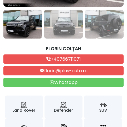
FLORIN COLȚAN
+40766711071
florin@plus-auto.ro
Whatsapp
Land Rover
Defender
SUV