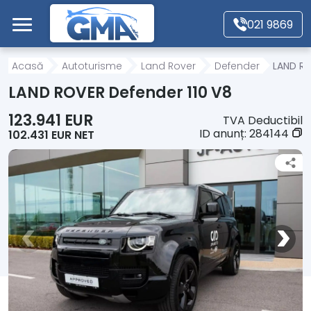
Mergi direct la conținutul principal
021 9869
Acasă
Acasă
Autoturisme
Land Rover
Defender
LAND RO
LAND ROVER Defender 110 V8
Autoturisme
123.941 EUR
TVA Deductibil
ID anunț:
284144
102.431 EUR NET
Motociclete
Autoutilitare
Alte tipuri vehicule
Despre Noi
Contact