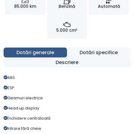
85.000 km
Benzină
Automată
5.000 cm³
Dotări generale
Dotări specifice
Descriere
ABS
ESP
Geamuri electrice
Head up display
Închidere centralizată
Intrare fără cheie