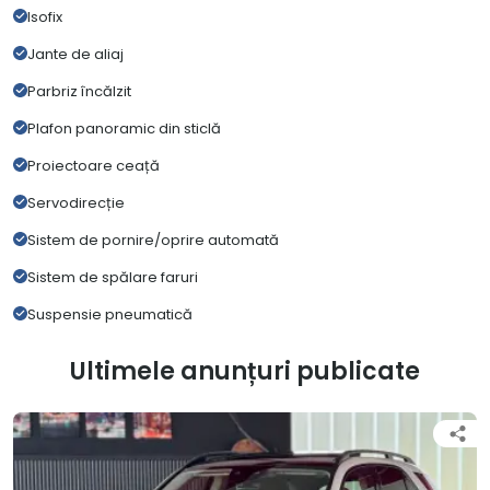
Isofix
Jante de aliaj
Parbriz încălzit
Plafon panoramic din sticlă
Proiectoare ceață
Servodirecție
Sistem de pornire/oprire automată
Sistem de spălare faruri
Suspensie pneumatică
Ultimele anunțuri publicate