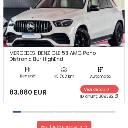
MERCEDES-BENZ GLE 53 AMG Pano
Distronic Bur HighEnd
Benzină
45.703 km
Automată
Vezi detalii
83.880 EUR
ID anunț:
309382
Vezi toate anunțurile