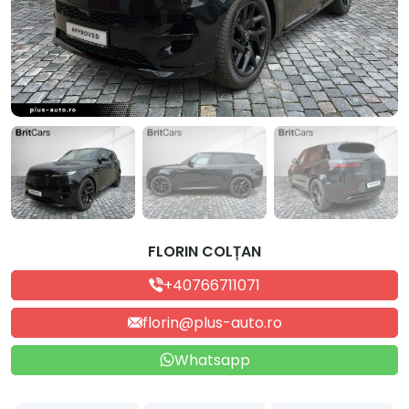
FLORIN COLȚAN
+40766711071
florin@plus-auto.ro
Whatsapp