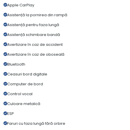
Apple CarPlay
Asistență la pornirea din rampă
Asistență pentru faza lungă
Asistență schimbare bandă
Avertizare în caz de accident
Avertizare în caz de oboseală
Bluetooth
Ceasuri bord digitale
Computer de bord
Control vocal
Culoare metalică
ESP
Faruri cu faza lungă fără orbire