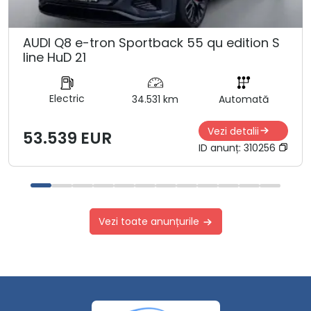
AUDI Q8 e-tron Sportback 55 qu edition S
line HuD 21
Electric
34.531 km
Automată
Vezi detalii
53.539 EUR
ID anunț:
310256
Vezi toate anunțurile