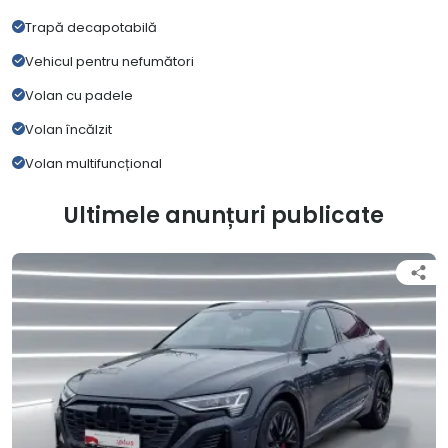
Trapă decapotabilă
Vehicul pentru nefumători
Volan cu padele
Volan încălzit
Volan multifuncțional
Ultimele anunțuri publicate