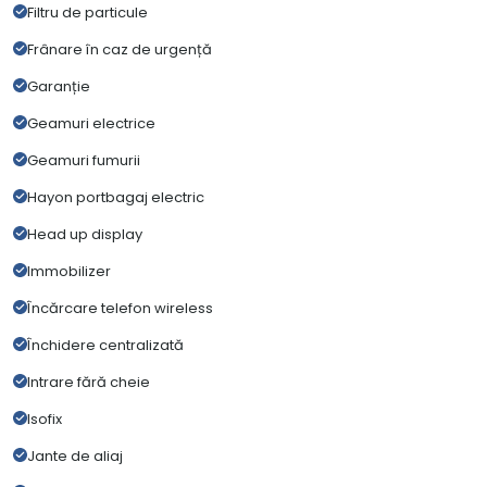
Filtru de particule
Frânare în caz de urgență
Garanție
Geamuri electrice
Geamuri fumurii
Hayon portbagaj electric
Head up display
Immobilizer
Încărcare telefon wireless
Închidere centralizată
Intrare fără cheie
Isofix
Jante de aliaj