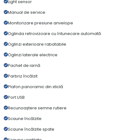
Light sensor
Manual de service
Monitorizare presiune anvelope
Oglinda retrovizoare cu întunecare automată
Oglinzi exterioare rabatabile
Oglinzi laterale electrice
Pachet de iarnă
Parbriz încălzit
Plafon panoramic din sticlă
Port USB
Recunoaștere semne rutiere
Scaune încălzite
Scaune încălzite spate
Scaune ventilate