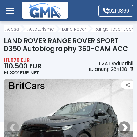
Mergi direct la conținutul principal
021 9869
Acasă
Acasă
Autoturisme
Land Rover
Range Rover Sport
LAND ROVER RANGE ROVER SPORT
Autoturisme
D350 Autobiography 360-CAM ACC
111.878 EUR
TVA Deductibil
Motociclete
110.500 EUR
ID anunț:
284128
91.322 EUR NET
Autoutilitare
Alte tipuri vehicule
Despre Noi
Contact