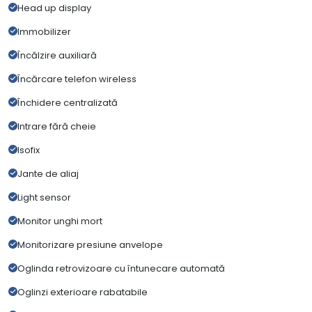
Head up display
Immobilizer
Încălzire auxiliară
Încărcare telefon wireless
Închidere centralizată
Intrare fără cheie
Isofix
Jante de aliaj
Light sensor
Monitor unghi mort
Monitorizare presiune anvelope
Oglinda retrovizoare cu întunecare automată
Oglinzi exterioare rabatabile