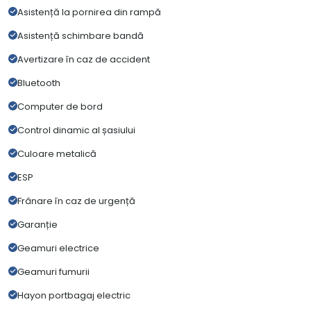
Asistență la pornirea din rampă
Asistență schimbare bandă
Avertizare în caz de accident
Bluetooth
Computer de bord
Control dinamic al șasiului
Culoare metalică
ESP
Frânare în caz de urgență
Garanție
Geamuri electrice
Geamuri fumurii
Hayon portbagaj electric