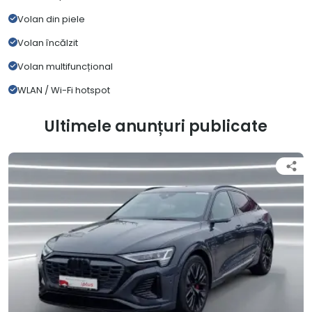
Volan din piele
Volan încălzit
Volan multifuncțional
WLAN / Wi-Fi hotspot
Ultimele anunțuri publicate