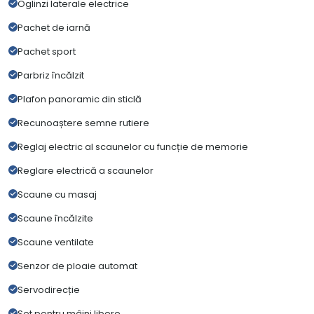
Oglinzi laterale electrice
Pachet de iarnă
Pachet sport
Parbriz încălzit
Plafon panoramic din sticlă
Recunoaștere semne rutiere
Reglaj electric al scaunelor cu funcție de memorie
Reglare electrică a scaunelor
Scaune cu masaj
Scaune încălzite
Scaune ventilate
Senzor de ploaie automat
Servodirecție
Set pentru mâini libere