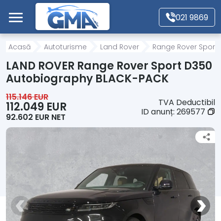
Mergi direct la conținutul principal
021 9869
Acasă
Acasă
Autoturisme
Land Rover
Range Rover Sport
LAND ROVER Range Rover Sport D350
Autoturisme
Autobiography BLACK-PACK
115.146 EUR
TVA Deductibil
Motociclete
112.049 EUR
ID anunț:
269577
92.602 EUR NET
Autoutilitare
Alte tipuri vehicule
Despre Noi
Contact