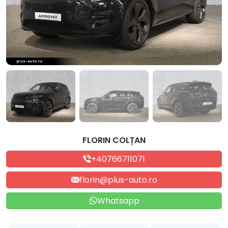
FLORIN COLȚAN
+40766711071
florin@plus-auto.ro
Whatsapp