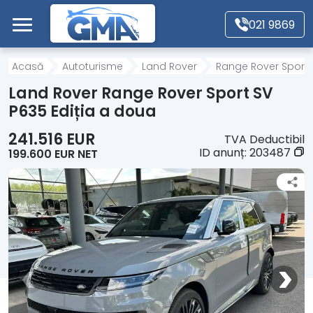
Mergi direct la conținutul principal
021 9869
Acasă
Acasă
Autoturisme
Land Rover
Range Rover Sport
Land Rover Range Rover Sport SV
Autoturisme
P635 Ediția a doua
241.516 EUR
TVA Deductibil
Motociclete
ID anunț:
203487
199.600 EUR NET
Autoutilitare
Alte tipuri vehicule
Despre Noi
Contact