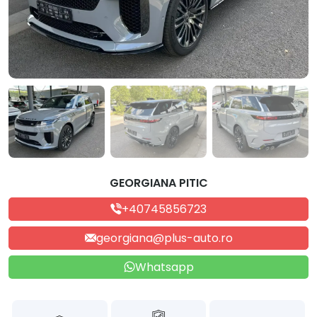
GEORGIANA PITIC
+40745856723
georgiana@plus-auto.ro
Whatsapp