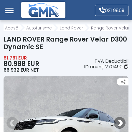
Mergi direct la conținutul principal
021 9869
Acasă
Acasă
Autoturisme
Land Rover
Range Rover Velar
LAND ROVER Range Rover Velar D300
Autoturisme
Dynamic SE
81.761 EUR
TVA Deductibil
Motociclete
80.988 EUR
ID anunț:
270490
66.932 EUR NET
Autoutilitare
Alte tipuri vehicule
Despre Noi
Contact