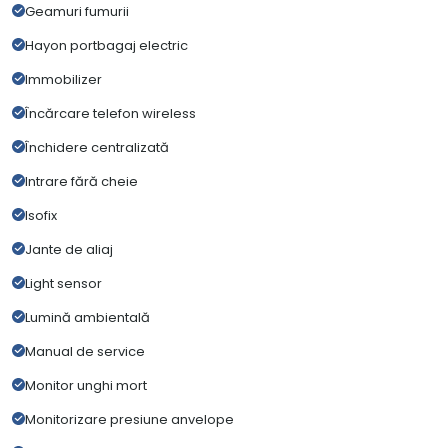
Geamuri fumurii
Hayon portbagaj electric
Immobilizer
Încărcare telefon wireless
Închidere centralizată
Intrare fără cheie
Isofix
Jante de aliaj
Light sensor
Lumină ambientală
Manual de service
Monitor unghi mort
Monitorizare presiune anvelope