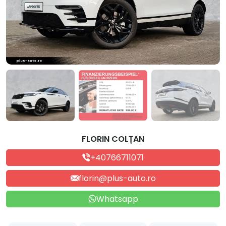
FLORIN COLȚAN
+40766711071
florin@plus-auto.ro
Whatsapp