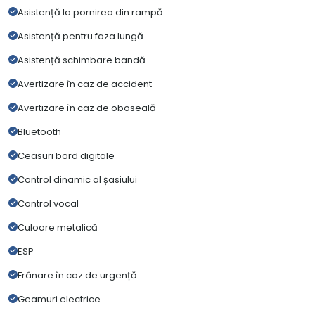
Asistență la pornirea din rampă
Asistență pentru faza lungă
Asistență schimbare bandă
Avertizare în caz de accident
Avertizare în caz de oboseală
Bluetooth
Ceasuri bord digitale
Control dinamic al șasiului
Control vocal
Culoare metalică
ESP
Frânare în caz de urgență
Geamuri electrice