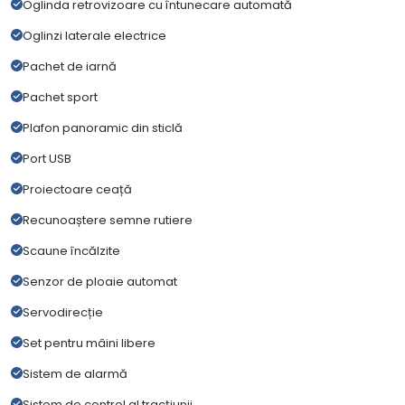
Oglinda retrovizoare cu întunecare automată
Oglinzi laterale electrice
Pachet de iarnă
Pachet sport
Plafon panoramic din sticlă
Port USB
Proiectoare ceață
Recunoaștere semne rutiere
Scaune încălzite
Senzor de ploaie automat
Servodirecție
Set pentru mâini libere
Sistem de alarmă
Sistem de control al tracțiunii