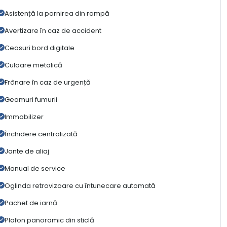
Asistență la pornirea din rampă
Avertizare în caz de accident
Ceasuri bord digitale
Culoare metalică
Frânare în caz de urgență
Geamuri fumurii
Immobilizer
Închidere centralizată
Jante de aliaj
Manual de service
Oglinda retrovizoare cu întunecare automată
Pachet de iarnă
Plafon panoramic din sticlă