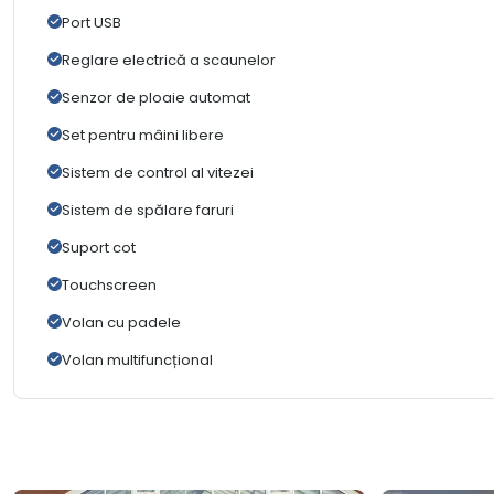
Port USB
Reglare electrică a scaunelor
Senzor de ploaie automat
Set pentru mâini libere
Sistem de control al vitezei
Sistem de spălare faruri
Suport cot
Touchscreen
Volan cu padele
Volan multifuncțional