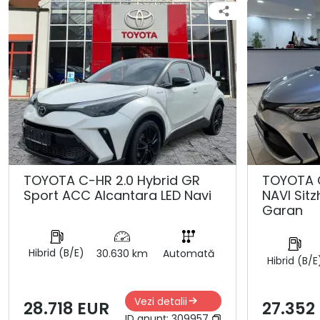
TOYOTA C-HR 2.0 Hybrid GR
TOYOTA 
Sport ACC Alcantara LED Navi
NAVI Sit
Garan
Hibrid (B/E)
30.630 km
Automată
Hibrid (B/E
Vezi detalii
28.718 EUR
27.352
ID anunț:
309957