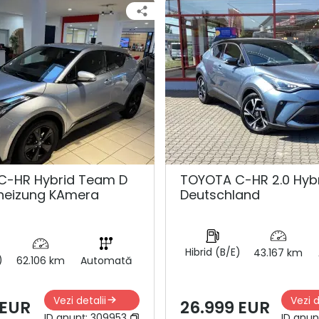
C-HR Hybrid Team D
TOYOTA C-HR 2.0 Hyb
zheizung KAmera
Deutschland
Hibrid (B/E)
43.167 km
)
62.106 km
Automată
Vezi detalii
Vezi d
 EUR
26.999 EUR
ID anunț:
309953
ID anun