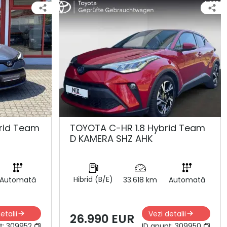
rid Team
TOYOTA C-HR 1.8 Hybrid Team
D KAMERA SHZ AHK
Hibrid (B/E)
Automată
33.618 km
Automată
etalii
Vezi detalii
26.990 EUR
ț:
309952
ID anunț:
309950