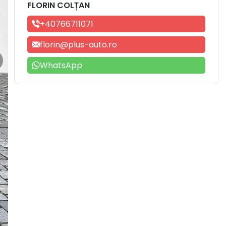
FLORIN COLȚAN
+40766711071
florin@plus-auto.ro
WhatsApp