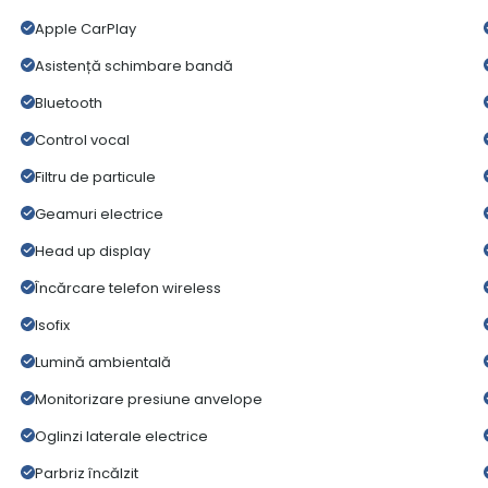
Apple CarPlay
Asistență schimbare bandă
Bluetooth
Control vocal
Filtru de particule
Geamuri electrice
Head up display
Încărcare telefon wireless
Isofix
Lumină ambientală
Monitorizare presiune anvelope
Oglinzi laterale electrice
Parbriz încălzit