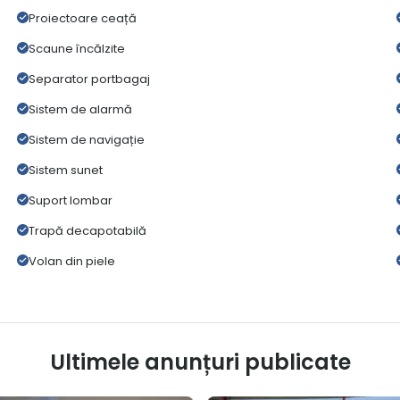
Proiectoare ceață
Scaune încălzite
Separator portbagaj
Sistem de alarmă
Sistem de navigație
Sistem sunet
Suport lombar
Trapă decapotabilă
Volan din piele
Ultimele anunțuri publicate