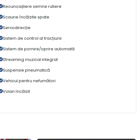
Recunoaștere semne rutiere
Scaune încălzite spate
Servodirecție
Sistem de control al tracțiunii
Sistem de pornire/oprire automată
Streaming muzical integrat
Suspensie pneumatică
Vehicul pentru nefumători
Volan încălzit