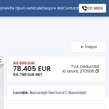
tare
Alte tipuri vehicule
Despre Noi
Contact
021 9869
Înapoi
80.998 EUR
TVA Deductibil
78.405 EUR
ID anunț:
270506
64.798 EUR NET
Locație:
Bucureşti Sectorul 1, București