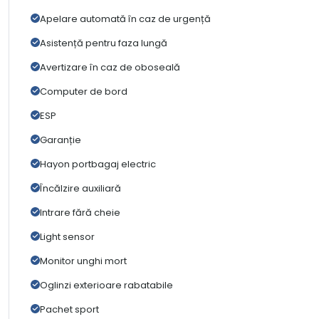
Apelare automată în caz de urgență
Asistență pentru faza lungă
Avertizare în caz de oboseală
Computer de bord
ESP
Garanție
Hayon portbagaj electric
Încălzire auxiliară
Intrare fără cheie
Light sensor
Monitor unghi mort
Oglinzi exterioare rabatabile
Pachet sport