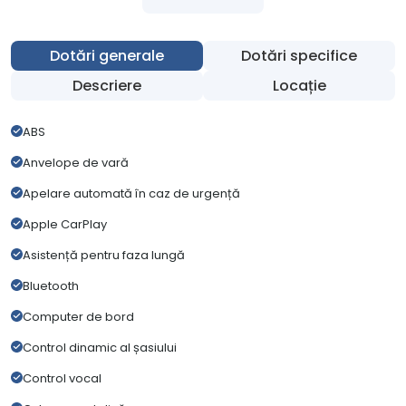
Dotări generale
Dotări specifice
Descriere
Locație
ABS
Anvelope de vară
Apelare automată în caz de urgență
Apple CarPlay
Asistență pentru faza lungă
Bluetooth
Computer de bord
Control dinamic al șasiului
Control vocal