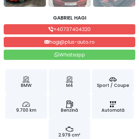
GABRIEL HAGI
+40737404320
hagi@plus-auto.ro
Whatsapp
BMW
M4
Sport / Coupe
9.700 km
Benzină
Automată
2.979 cm³