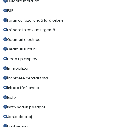
Culoare metalică
ESP
Faruri cu faza lungă fără orbire
Frânare în caz de urgență
Geamuri electrice
Geamuri fumurii
Head up display
Immobilizer
Închidere centralizată
Intrare fără cheie
Isofix
Isofix scaun pasager
Jante de aliaj
Light sensor