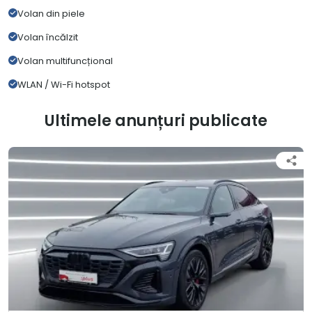
Volan din piele
Volan încălzit
Volan multifuncțional
WLAN / Wi-Fi hotspot
Ultimele anunțuri publicate