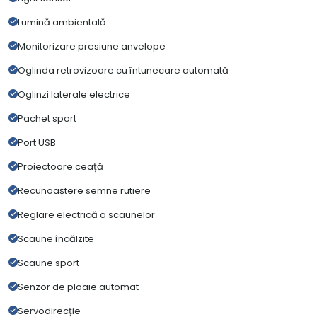
Lumină ambientală
Monitorizare presiune anvelope
Oglinda retrovizoare cu întunecare automată
Oglinzi laterale electrice
Pachet sport
Port USB
Proiectoare ceață
Recunoaștere semne rutiere
Reglare electrică a scaunelor
Scaune încălzite
Scaune sport
Senzor de ploaie automat
Servodirecție