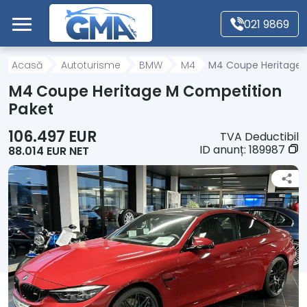
Mergi direct la conținutul principal
021 9869
Acasă
Acasă
Autoturisme
BMW
M4
M4 Coupe Heritage 
M4 Coupe Heritage M Competition
Autoturisme
Paket
106.497 EUR
TVA Deductibil
Motociclete
ID anunț:
189987
88.014 EUR NET
Autoutilitare
Alte tipuri vehicule
Despre Noi
Contact