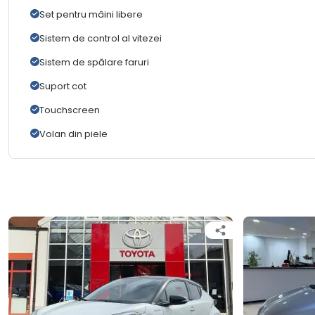
Set pentru mâini libere
Sistem de control al vitezei
Sistem de spălare faruri
Suport cot
Touchscreen
Volan din piele