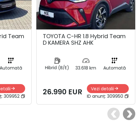
rid Team
TOYOTA C-HR 1.8 Hybrid Team
D KAMERA SHZ AHK
Hibrid (B/E)
Automată
33.618 km
Automată
etalii
Vezi detalii
26.990 EUR
ț:
309952
ID anunț:
309950