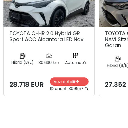
TOYOTA C-HR 2.0 Hybrid GR
TOYOTA 
Sport ACC Alcantara LED Navi
NAVI Sit
Garan
Hibrid (B/E)
30.630 km
Automată
Hibrid (B/E
Vezi detalii
28.718 EUR
27.352
ID anunț:
309957