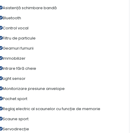
Asistență schimbare bandă
Bluetooth
Control vocal
Filtru de particule
Geamuri fumurii
Immobilizer
Intrare fără cheie
Light sensor
Monitorizare presiune anvelope
Pachet sport
Reglaj electric al scaunelor cu funcție de memorie
Scaune sport
Servodirecție