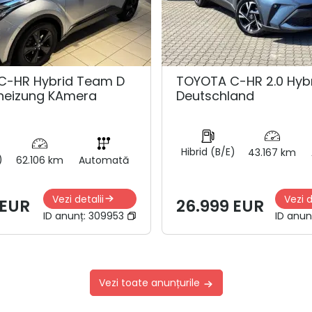
C-HR Hybrid Team D
TOYOTA C-HR 2.0 Hyb
zheizung KAmera
Deutschland
Hibrid (B/E)
43.167 km
)
62.106 km
Automată
Vezi detalii
Vezi d
 EUR
26.999 EUR
ID anunț:
309953
ID anun
Vezi toate anunțurile