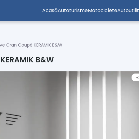
Acasă
Autoturisme
Motociclete
Autoutili
ive Gran Coupé KERAMIK B&W
é KERAMIK B&W