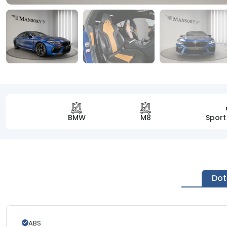
BMW
M8
Sport
Dot
ABS