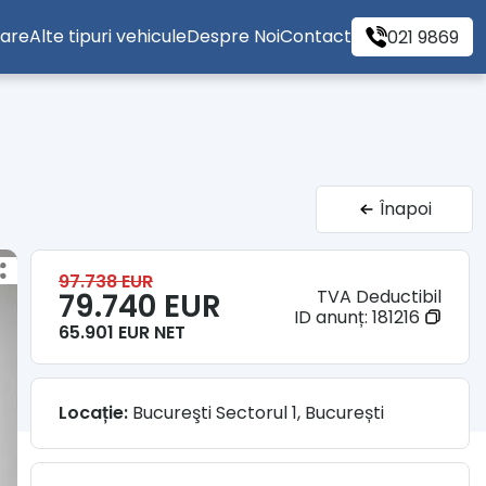
tare
Alte tipuri vehicule
Despre Noi
Contact
021 9869
Înapoi
97.738 EUR
TVA Deductibil
79.740 EUR
ID anunț:
181216
65.901 EUR NET
Locație:
Bucureşti Sectorul 1, București