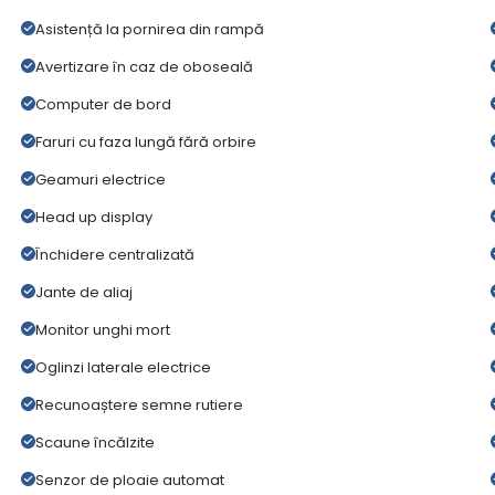
Asistență la pornirea din rampă
Avertizare în caz de oboseală
Computer de bord
Faruri cu faza lungă fără orbire
Geamuri electrice
Head up display
Închidere centralizată
Jante de aliaj
Monitor unghi mort
Oglinzi laterale electrice
Recunoaștere semne rutiere
Scaune încălzite
Senzor de ploaie automat