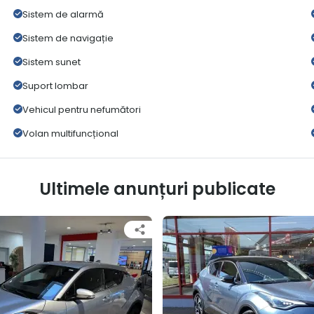
Sistem de alarmă
Sistem de navigație
Sistem sunet
Suport lombar
Vehicul pentru nefumători
Volan multifuncțional
Ultimele anunțuri publicate