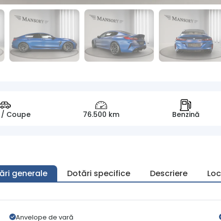
 / Coupe
76.500 km
Benzină
ări generale
Dotări specifice
Descriere
Loc
Anvelope de vară