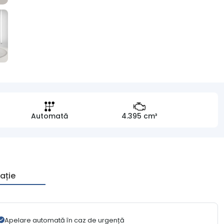
Automată
4.395 cm³
ație
Apelare automată în caz de urgență