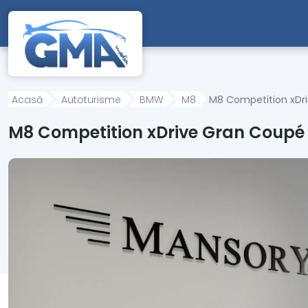
Mergi direct la conținutul principal
Acasă
Autoturisme
BMW
M8
M8 Competition xDr
M8 Competition xDrive Gran Coup