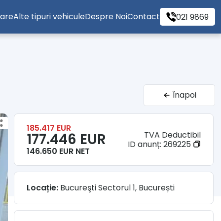
tare
Alte tipuri vehicule
Despre Noi
Contact
021 9869
Înapoi
185.417 EUR
TVA Deductibil
177.446 EUR
ID anunț:
269225
146.650 EUR NET
Locație:
Bucureşti Sectorul 1, București