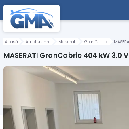
Mergi direct la conținutul principal
Acasă
Autoturisme
Maserati
GranCabrio
MASERA
MASERATI GranCabrio 404 kW 3.0 V