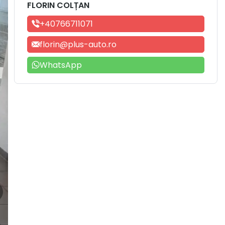
FLORIN COLȚAN
+40766711071
florin@plus-auto.ro
WhatsApp