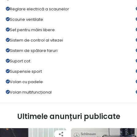
Reglare electrică a scaunelor
Scaune ventilate
Set pentru mâini libere
Sistem de control al vitezei
Sistem de spălare faruri
Suport cot
Suspensie sport
Volan cu padele
Volan multifuncțional
Ultimele anunțuri publicate