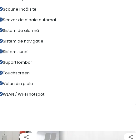
Scaune încălzite
Senzor de ploaie automat
Sistem de alarmă
Sistem de navigație
Sistem sunet
Suport lombar
Touchscreen
Volan din piele
WLAN / Wi-Fi hotspot