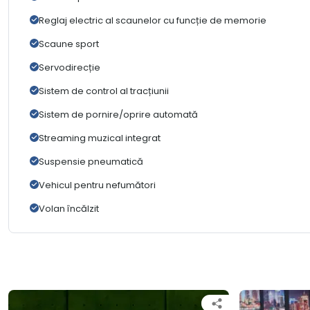
Reglaj electric al scaunelor cu funcție de memorie
Scaune sport
Servodirecție
Sistem de control al tracțiunii
Sistem de pornire/oprire automată
Streaming muzical integrat
Suspensie pneumatică
Vehicul pentru nefumători
Volan încălzit