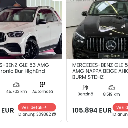
S-BENZ GLE 53 AMG
MERCEDES-BENZ GLE 
tronic Bur HighEnd
AMG NAPPA BEIGE AH
BURM STDHZ
45.703 km
Automată
Benzină
8.519 km
Vezi detalii
Vezi d
 EUR
105.894 EUR
ID anunț:
309382
ID anun