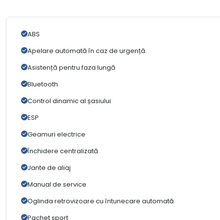
ABS
Apelare automată în caz de urgență
Asistență pentru faza lungă
Bluetooth
Control dinamic al șasiului
ESP
Geamuri electrice
Închidere centralizată
Jante de aliaj
Manual de service
Oglinda retrovizoare cu întunecare automată
Pachet sport