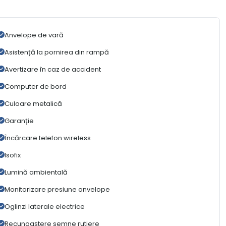
Anvelope de vară
Asistență la pornirea din rampă
Avertizare în caz de accident
Computer de bord
Culoare metalică
Garanție
Încărcare telefon wireless
Isofix
Lumină ambientală
Monitorizare presiune anvelope
Oglinzi laterale electrice
Recunoaștere semne rutiere