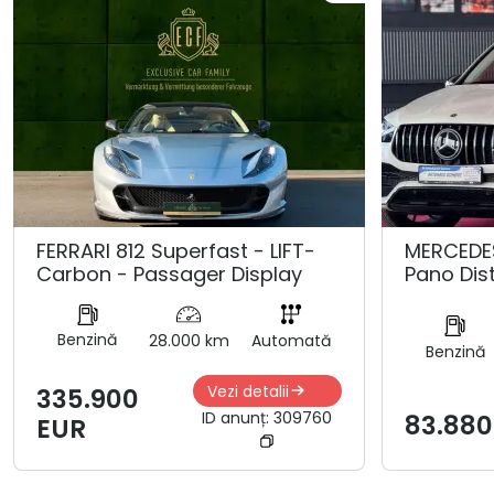
FERRARI 812 Superfast - LIFT-
MERCEDE
Carbon - Passager Display
Pano Dis
Benzină
28.000 km
Automată
Benzină
Vezi detalii
335.900
ID anunț:
309760
83.880
EUR