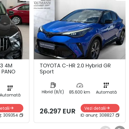
53 4M
TOYOTA C-HR 2.0 Hybrid GR
K PANO
Sport
Hibrid (B/E)
85.600 km
Automată
Automată
etalii
Vezi detalii
26.297 EUR
ț:
309354
ID anunț:
308827