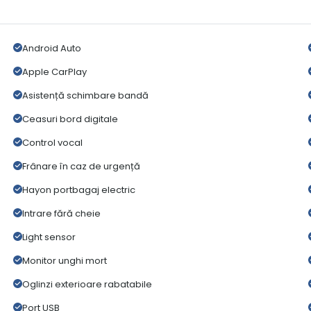
Android Auto
Apple CarPlay
Asistență schimbare bandă
Ceasuri bord digitale
Control vocal
Frânare în caz de urgență
Hayon portbagaj electric
Intrare fără cheie
Light sensor
Monitor unghi mort
Oglinzi exterioare rabatabile
Port USB