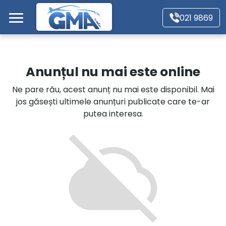
Mergi direct la conținutul principal
021 9869
Acasă
Anunțul nu mai este online
Autoturisme
Ne pare rău, acest anunț nu mai este disponibil. Mai
jos găsești ultimele anunțuri publicate care te-ar
Motociclete
putea interesa.
Autoutilitare
Alte tipuri vehicule
Despre Noi
Contact