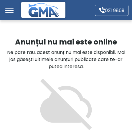
Mergi direct la conținutul principal
021 9869
Acasă
Anunțul nu mai este online
Autoturisme
Ne pare rău, acest anunț nu mai este disponibil. Mai
jos găsești ultimele anunțuri publicate care te-ar
Motociclete
putea interesa.
Autoutilitare
Alte tipuri vehicule
Despre Noi
Contact