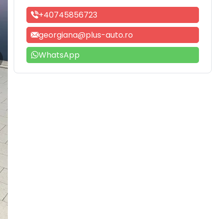
+40745856723
georgiana@plus-auto.ro
WhatsApp