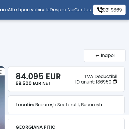
tare
Alte tipuri vehicule
Despre Noi
Contact
021 9869
Înapoi
84.095 EUR
TVA Deductibil
ID anunț:
186950
69.500 EUR NET
Locație:
Bucureşti Sectorul 1, București
GEORGIANA PITIC