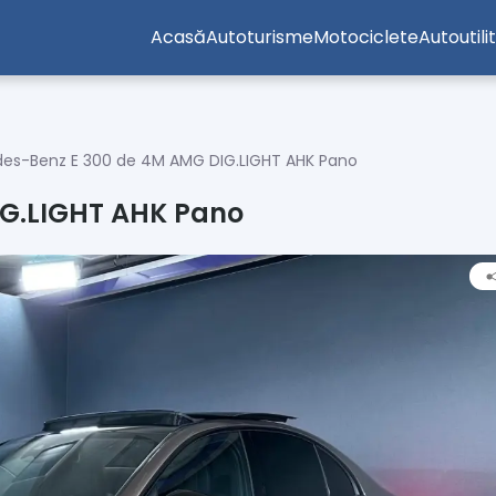
Acasă
Autoturisme
Motociclete
Autoutili
es-Benz E 300 de 4M AMG DIG.LIGHT AHK Pano
IG.LIGHT AHK Pano