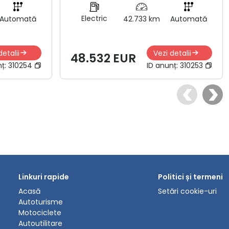
Electric
Automată
42.733 km
Automată
detalii
Vezi detalii
48.532 EUR
nț:
310254
ID anunț:
310253
Linkuri rapide
Politici și termeni
Acasă
Setări cookie-uri
Autoturisme
Motociclete
Autoutilitare