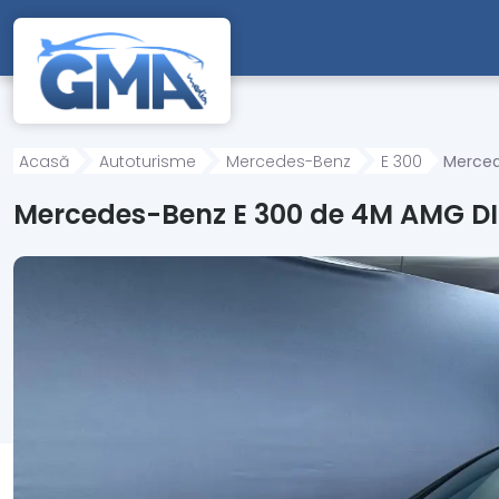
Mergi direct la conținutul principal
Acasă
Autoturisme
Mercedes-Benz
E 300
Merced
Mercedes-Benz E 300 de 4M AMG D