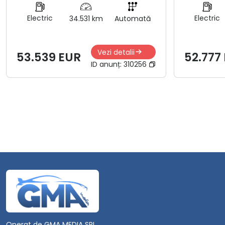
Electric
Electric
34.531 km
Automată
Vezi detalii
53.539 EUR
52.777
ID anunț:
310256
Operat de GMA MEDIA SRL