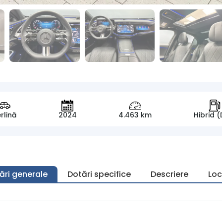
rlină
2024
4.463 km
Hibrid (
ări generale
Dotări specifice
Descriere
Loc