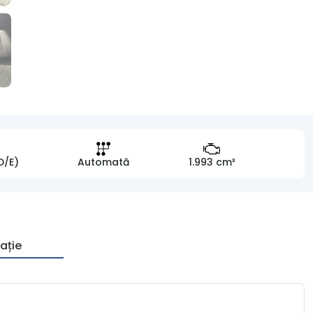
D/E)
Automată
1.993 cm³
ație