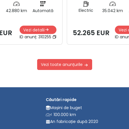
Electric
42.880 km
Automată
35.042 km
Vezi detalii
Vezi 
 EUR
52.265 EUR
ID anunț:
310255
ID anu
Vezi toate anunțurile
Căutări rapide
Mașini de buget
< 100.000 km
An fabricație după 2020