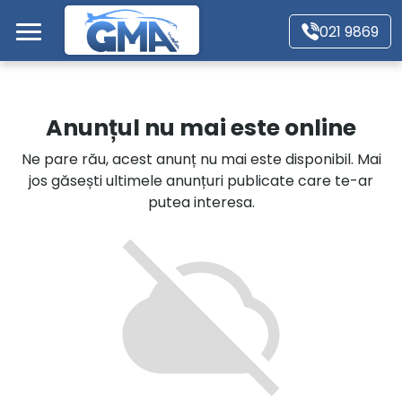
Mergi direct la conținutul principal
021 9869
Acasă
Anunțul nu mai este online
Autoturisme
Ne pare rău, acest anunț nu mai este disponibil. Mai
jos găsești ultimele anunțuri publicate care te-ar
Motociclete
putea interesa.
Autoutilitare
Alte tipuri vehicule
Despre Noi
Contact