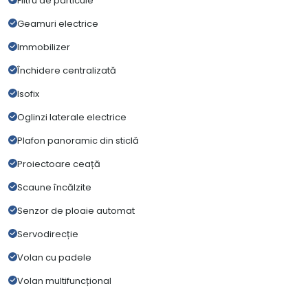
Filtru de particule
Geamuri electrice
Immobilizer
Închidere centralizată
Isofix
Oglinzi laterale electrice
Plafon panoramic din sticlă
Proiectoare ceață
Scaune încălzite
Senzor de ploaie automat
Servodirecție
Volan cu padele
Volan multifuncțional