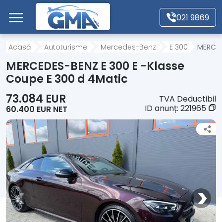
Mergi direct la conținutul principal
021 9869
Acasă
Acasă
Autoturisme
Mercedes-Benz
E 300
MERCED
MERCEDES-BENZ E 300 E -Klasse
Autoturisme
Coupe E 300 d 4Matic
73.084 EUR
TVA Deductibil
Motociclete
ID anunț:
221965
60.400 EUR NET
Autoutilitare
Alte tipuri vehicule
Despre Noi
Contact