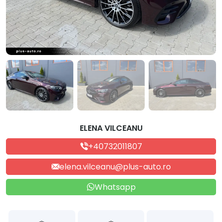
ELENA VILCEANU
+40732011807
elena.vilceanu@plus-auto.ro
Whatsapp