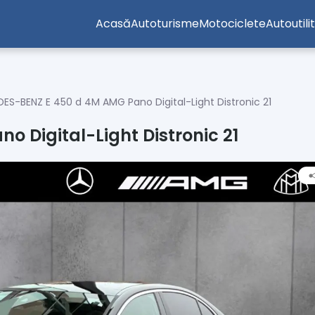
Acasă
Autoturisme
Motociclete
Autoutili
ES-BENZ E 450 d 4M AMG Pano Digital-Light Distronic 21
 Digital-Light Distronic 21