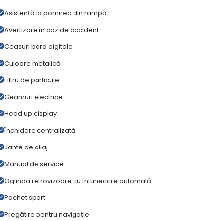
Asistență la pornirea din rampă
Avertizare în caz de accident
Ceasuri bord digitale
Culoare metalică
Filtru de particule
Geamuri electrice
Head up display
Închidere centralizată
Jante de aliaj
Manual de service
Oglinda retrovizoare cu întunecare automată
Pachet sport
Pregătire pentru navigație