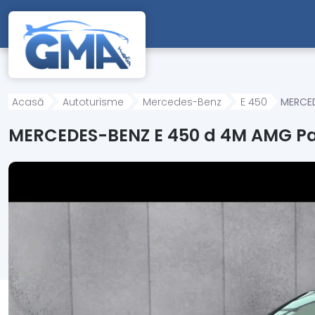
Mergi direct la conținutul principal
Acasă
Autoturisme
Mercedes-Benz
E 450
MERCED
MERCEDES-BENZ E 450 d 4M AMG Pano