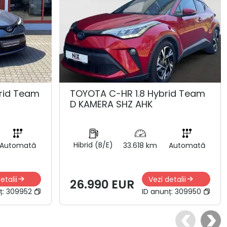
rid Team
TOYOTA C-HR 1.8 Hybrid Team
D KAMERA SHZ AHK
Hibrid (B/E)
Automată
33.618 km
Automată
etalii
Vezi detalii
26.990 EUR
ț:
309952
ID anunț:
309950