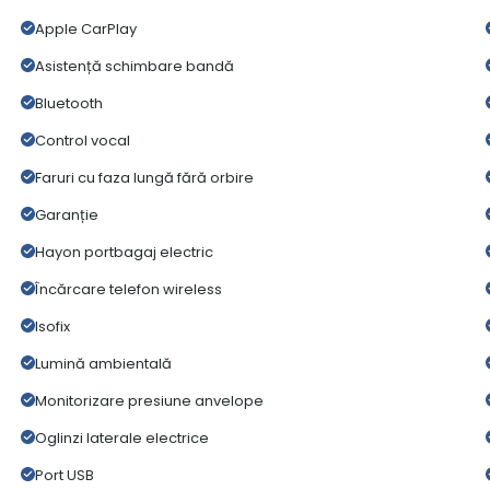
Apple CarPlay
Asistență schimbare bandă
Bluetooth
Control vocal
Faruri cu faza lungă fără orbire
Garanție
Hayon portbagaj electric
Încărcare telefon wireless
Isofix
Lumină ambientală
Monitorizare presiune anvelope
Oglinzi laterale electrice
Port USB