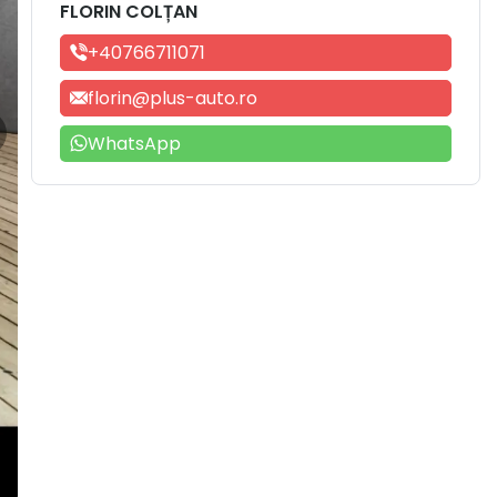
FLORIN COLȚAN
+40766711071
florin@plus-auto.ro
WhatsApp