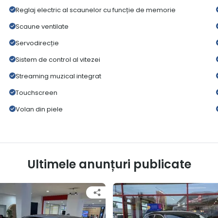
Reglaj electric al scaunelor cu funcție de memorie
Scaune ventilate
Servodirecție
Sistem de control al vitezei
Streaming muzical integrat
Touchscreen
Volan din piele
Ultimele anunțuri publicate