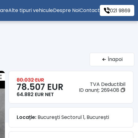
tare
Alte tipuri vehicule
Despre Noi
Contact
021 9869
Înapoi
80.032 EUR
TVA Deductibil
78.507 EUR
ID anunț:
269408
64.882 EUR NET
Locație:
Bucureşti Sectorul 1, București