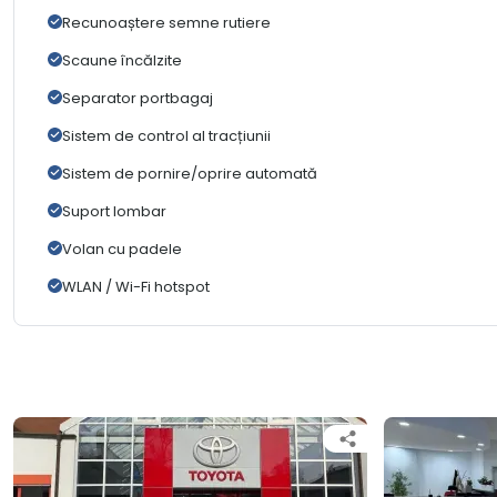
Recunoaștere semne rutiere
Scaune încălzite
Separator portbagaj
Sistem de control al tracțiunii
Sistem de pornire/oprire automată
Suport lombar
Volan cu padele
WLAN / Wi-Fi hotspot