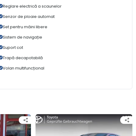
Reglare electrică a scaunelor
Senzor de ploaie automat
Set pentru mâini libere
Sistem de navigație
Suport cot
Trapă decapotabilă
Volan multifuncțional