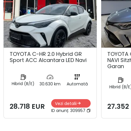
TOYOTA C-HR 2.0 Hybrid GR
TOYOTA 
Sport ACC Alcantara LED Navi
NAVI Sit
Garan
Hibrid (B/E)
30.630 km
Automată
Hibrid (B/E
Vezi detalii
28.718 EUR
27.352
ID anunț:
309957