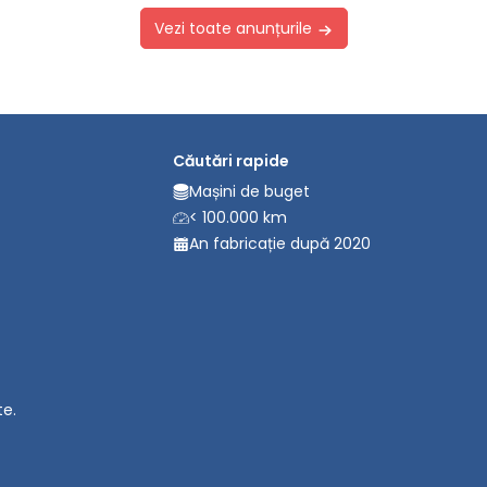
Vezi toate anunțurile
Căutări rapide
Mașini de buget
< 100.000 km
An fabricație după 2020
te.