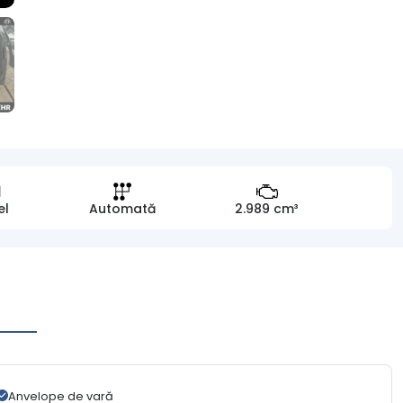
el
Automată
2.989 cm³
Anvelope de vară