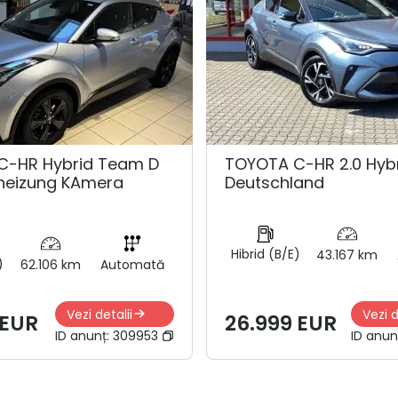
C-HR Hybrid Team D
TOYOTA C-HR 2.0 Hyb
zheizung KAmera
Deutschland
Hibrid (B/E)
43.167 km
)
62.106 km
Automată
Vezi detalii
Vezi d
 EUR
26.999 EUR
ID anunț:
309953
ID anun