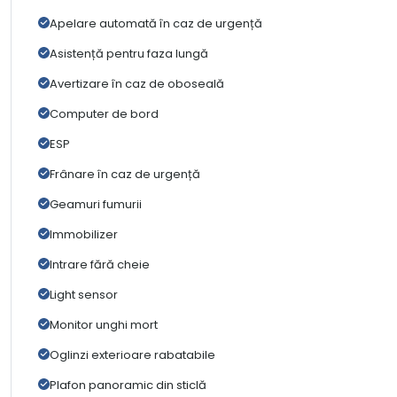
Apelare automată în caz de urgență
Asistență pentru faza lungă
Avertizare în caz de oboseală
Computer de bord
ESP
Frânare în caz de urgență
Geamuri fumurii
Immobilizer
Intrare fără cheie
Light sensor
Monitor unghi mort
Oglinzi exterioare rabatabile
Plafon panoramic din sticlă