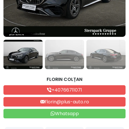
FLORIN COLȚAN
+40766711071
florin@plus-auto.ro
Whatsapp