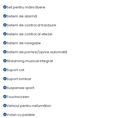
Set pentru mâini libere
Sistem de alarmă
Sistem de control al tracțiunii
Sistem de control al vitezei
Sistem de navigație
Sistem de pornire/oprire automată
Streaming muzical integrat
Suport cot
Suport lombar
Suspensie sport
Touchscreen
Vehicul pentru nefumători
Volan cu padele