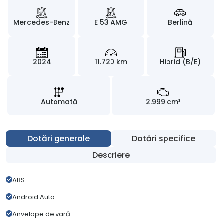
Mercedes-Benz
E 53 AMG
Berlină
2024
11.720 km
Hibrid (B/E)
Automată
2.999 cm³
Dotări generale
Dotări specifice
Descriere
ABS
Android Auto
Anvelope de vară