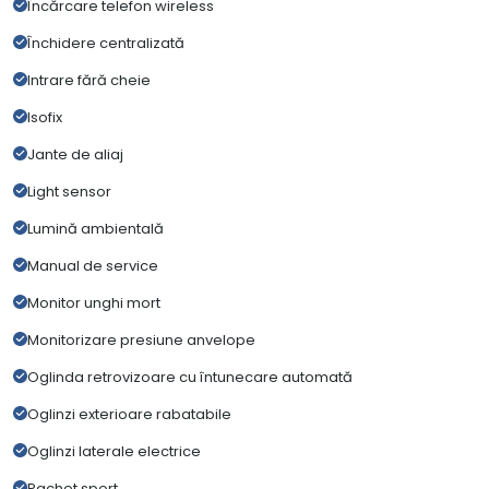
Încărcare telefon wireless
Închidere centralizată
Intrare fără cheie
Isofix
Jante de aliaj
Light sensor
Lumină ambientală
Manual de service
Monitor unghi mort
Monitorizare presiune anvelope
Oglinda retrovizoare cu întunecare automată
Oglinzi exterioare rabatabile
Oglinzi laterale electrice
Pachet sport