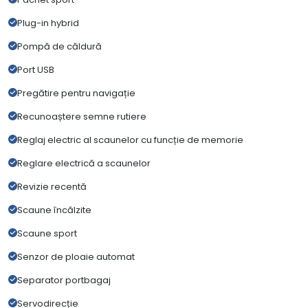
Plug-in hybrid
Pompă de căldură
Port USB
Pregătire pentru navigație
Recunoaștere semne rutiere
Reglaj electric al scaunelor cu funcție de memorie
Reglare electrică a scaunelor
Revizie recentă
Scaune încălzite
Scaune sport
Senzor de ploaie automat
Separator portbagaj
Servodirecție