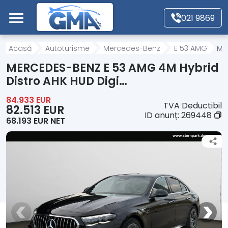
Mergi direct la conținutul principal
021 9869
Acasă
Acasă
Autoturisme
Mercedes-Benz
E 53 AMG
ME
MERCEDES-BENZ E 53 AMG 4M Hybrid
Autoturisme
Distro AHK HUD Digi…
84.933 EUR
TVA Deductibil
Motociclete
82.513 EUR
ID anunț:
269448
68.193 EUR NET
Autoutilitare
Alte tipuri vehicule
Despre Noi
Contact