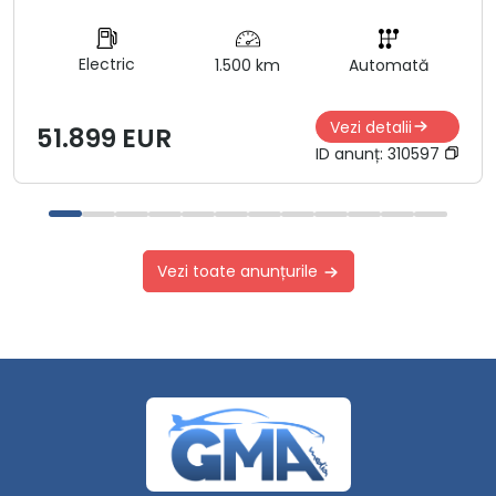
Electric
1.500 km
Automată
Vezi detalii
51.899 EUR
ID anunț:
310597
Vezi toate anunțurile