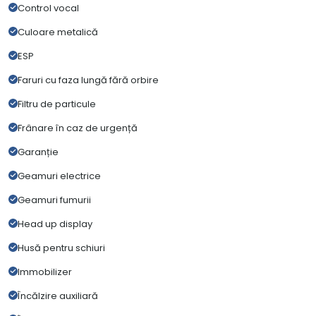
Control vocal
Culoare metalică
ESP
Faruri cu faza lungă fără orbire
Filtru de particule
Frânare în caz de urgență
Garanție
Geamuri electrice
Geamuri fumurii
Head up display
Husă pentru schiuri
Immobilizer
Încălzire auxiliară