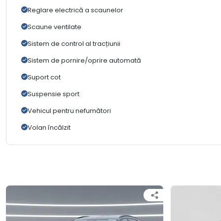
Reglare electrică a scaunelor
Scaune ventilate
Sistem de control al tracțiunii
Sistem de pornire/oprire automată
Suport cot
Suspensie sport
Vehicul pentru nefumători
Volan încălzit