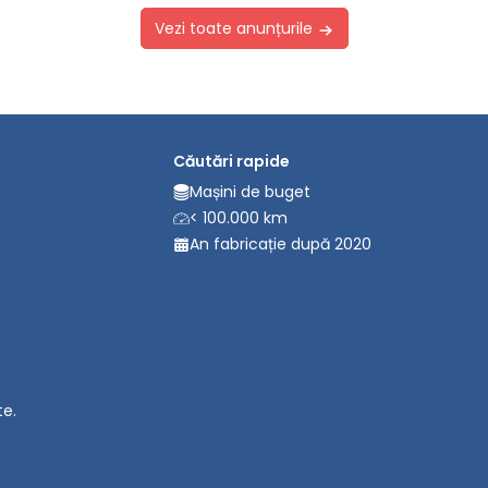
Vezi toate anunțurile
Căutări rapide
Mașini de buget
< 100.000 km
An fabricație după 2020
te.