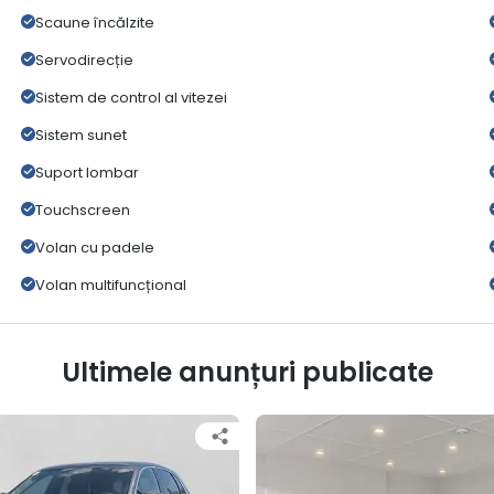
Scaune încălzite
Servodirecție
Sistem de control al vitezei
Sistem sunet
Suport lombar
Touchscreen
Volan cu padele
Volan multifuncțional
Ultimele anunțuri publicate