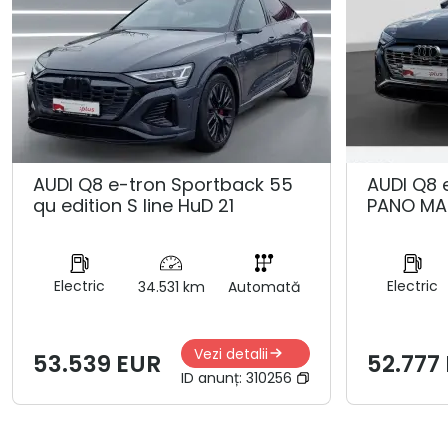
AUDI Q8 e-tron Sportback 55
AUDI Q8 
qu edition S line HuD 21
PANO MA
Electric
Electric
34.531 km
Automată
Vezi detalii
53.539 EUR
52.777
ID anunț:
310256