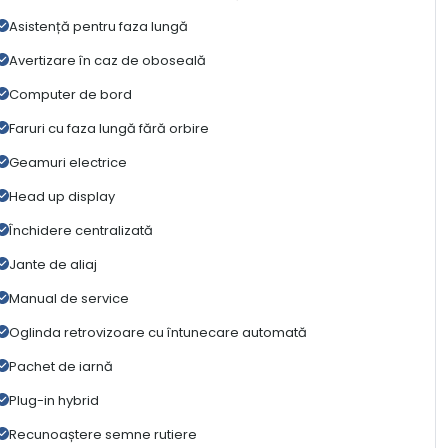
Asistență pentru faza lungă
Avertizare în caz de oboseală
Computer de bord
Faruri cu faza lungă fără orbire
Geamuri electrice
Head up display
Închidere centralizată
Jante de aliaj
Manual de service
Oglinda retrovizoare cu întunecare automată
Pachet de iarnă
Plug-in hybrid
Recunoaștere semne rutiere