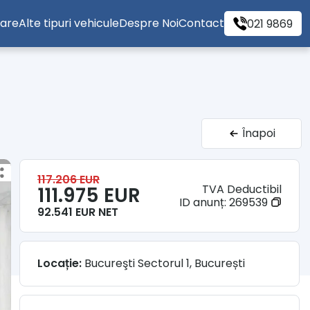
tare
Alte tipuri vehicule
Despre Noi
Contact
021 9869
Înapoi
117.206 EUR
TVA Deductibil
111.975 EUR
ID anunț:
269539
92.541 EUR NET
Locație:
Bucureşti Sectorul 1, București