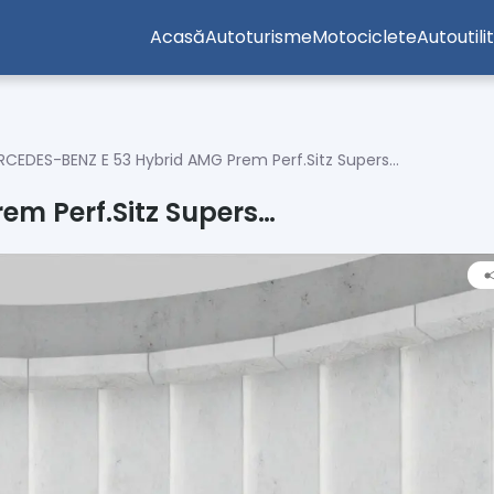
Acasă
Autoturisme
Motociclete
Autoutili
RCEDES-BENZ E 53 Hybrid AMG Prem Perf.Sitz Supers…
m Perf.Sitz Supers…