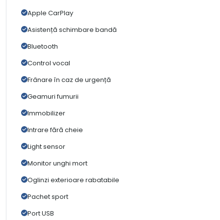
Apple CarPlay
Asistență schimbare bandă
Bluetooth
Control vocal
Frânare în caz de urgență
Geamuri fumurii
Immobilizer
Intrare fără cheie
Light sensor
Monitor unghi mort
Oglinzi exterioare rabatabile
Pachet sport
Port USB