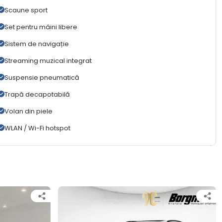
Scaune sport
Set pentru mâini libere
Sistem de navigație
Streaming muzical integrat
Suspensie pneumatică
Trapă decapotabilă
Volan din piele
WLAN / Wi-Fi hotspot