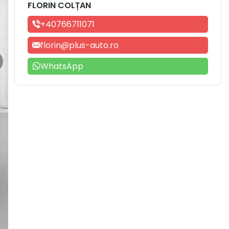
FLORIN COLȚAN
+40766711071
florin@plus-auto.ro
WhatsApp