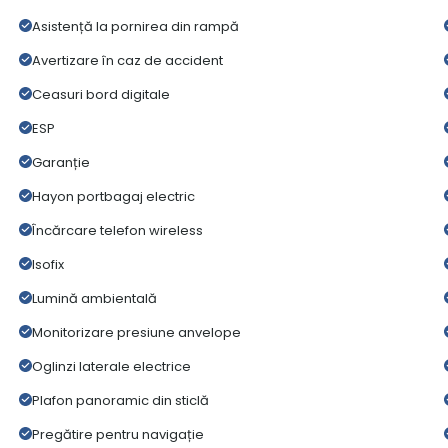
Asistență la pornirea din rampă
Avertizare în caz de accident
Ceasuri bord digitale
ESP
Garanție
Hayon portbagaj electric
Încărcare telefon wireless
Isofix
Lumină ambientală
Monitorizare presiune anvelope
Oglinzi laterale electrice
Plafon panoramic din sticlă
Pregătire pentru navigație