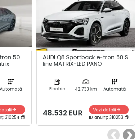
tron 50
AUDI Q8 Sportback e-tron 50 S
trix
line MATRIX-LED PANO
Electric
Automată
42.733 km
Automată
detalii
Vezi detalii
48.532 EUR
nț:
310254
ID anunț:
310253