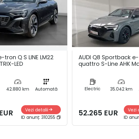
e-tron Q S LINE LM22
AUDI Q8 Sportback e-
TRIX-LED
quattro S-Line AHK Ma
Electric
42.880 km
Automată
35.042 km
Vezi detalii
Vezi 
 EUR
52.265 EUR
ID anunț:
310255
ID anu