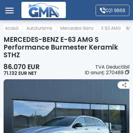
Mergi direct la conținutul principal
021 9869
Acasă
Acasă
Autoturisme
Mercedes-Benz
E 63 AMG
ME
MERCEDES-BENZ E-63 AMG S
Autoturisme
Performance Burmester Keramik
STHZ
Motociclete
86.070 EUR
TVA Deductibil
ID anunț:
270489
71.132 EUR NET
Autoutilitare
Alte tipuri vehicule
Despre Noi
Contact