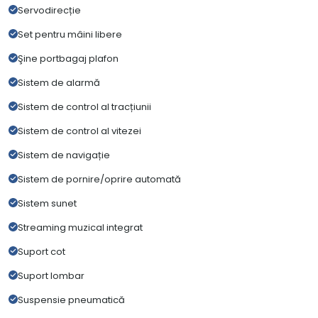
Servodirecție
Set pentru mâini libere
Şine portbagaj plafon
Sistem de alarmă
Sistem de control al tracțiunii
Sistem de control al vitezei
Sistem de navigație
Sistem de pornire/oprire automată
Sistem sunet
Streaming muzical integrat
Suport cot
Suport lombar
Suspensie pneumatică