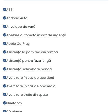
ABS
Android Auto
Anvelope de vară
Apelare automată în caz de urgență
Apple CarPlay
Asistență la pornirea din rampă
Asistență pentru faza lungă
Asistență schimbare bandă
Avertizare în caz de accident
Avertizare în caz de oboseală
Avertizare trafic din spate
Bluetooth
CD player