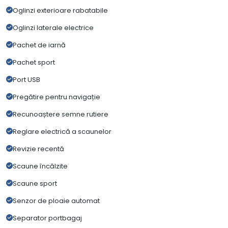
Oglinzi exterioare rabatabile
Oglinzi laterale electrice
Pachet de iarnă
Pachet sport
Port USB
Pregătire pentru navigație
Recunoaștere semne rutiere
Reglare electrică a scaunelor
Revizie recentă
Scaune încălzite
Scaune sport
Senzor de ploaie automat
Separator portbagaj