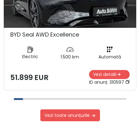
BYD Seal AWD Excellence
Electric
1.500 km
Automată
Vezi detalii
51.899 EUR
ID anunț:
310597
Vezi toate anunțurile