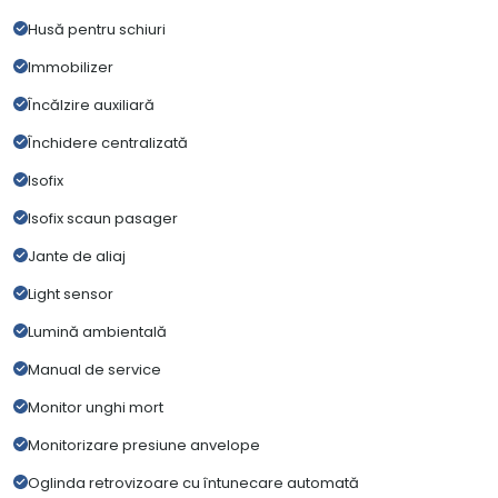
Husă pentru schiuri
Immobilizer
Încălzire auxiliară
Închidere centralizată
Isofix
Isofix scaun pasager
Jante de aliaj
Light sensor
Lumină ambientală
Manual de service
Monitor unghi mort
Monitorizare presiune anvelope
Oglinda retrovizoare cu întunecare automată