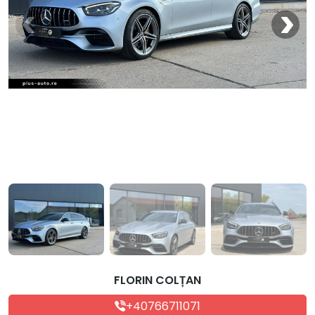
FLORIN COLȚAN
+40766711071