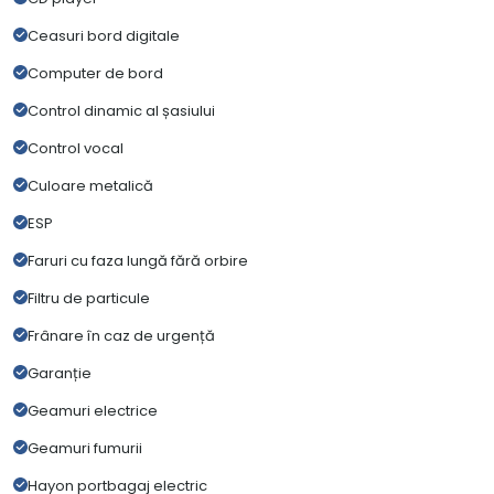
Ceasuri bord digitale
Computer de bord
Control dinamic al șasiului
Control vocal
Culoare metalică
ESP
Faruri cu faza lungă fără orbire
Filtru de particule
Frânare în caz de urgență
Garanție
Geamuri electrice
Geamuri fumurii
Hayon portbagaj electric