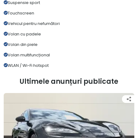
Suspensie sport
Touchscreen
Vehicul pentru nefumători
Volan cu padele
Volan din piele
Volan multifuncțional
WLAN / Wi-Fi hotspot
Ultimele anunțuri publicate