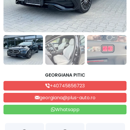
GEORGIANA PITIC
+40745856723
georgiana@plus-auto.ro
Whatsapp