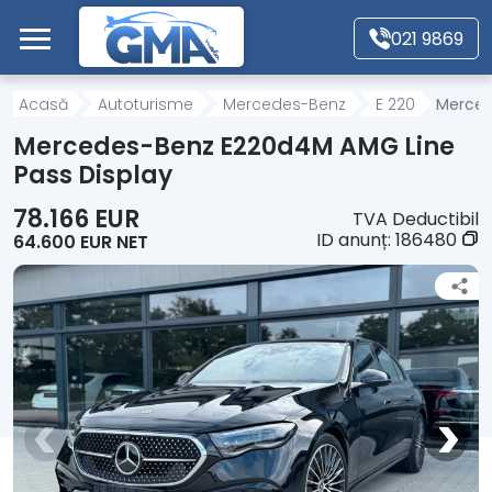
Mergi direct la conținutul principal
021 9869
Acasă
Acasă
Autoturisme
Mercedes-Benz
E 220
Merced
Mercedes-Benz E220d4M AMG Line
Autoturisme
Pass Display
78.166 EUR
TVA Deductibil
Motociclete
ID anunț:
186480
64.600 EUR NET
Autoutilitare
Alte tipuri vehicule
Despre Noi
Contact