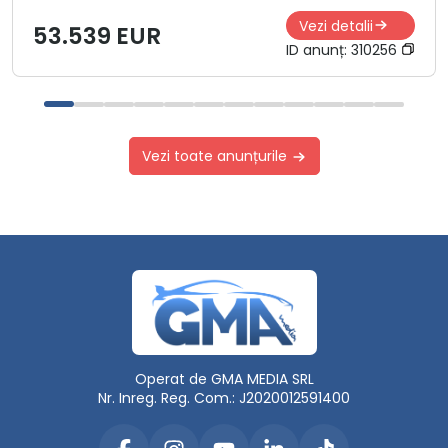
Vezi detalii
53.539 EUR
ID anunț:
310256
Vezi toate anunțurile
Operat de GMA MEDIA SRL
Nr. Inreg. Reg. Com.: J2020012591400