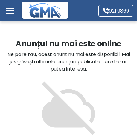
Mergi direct la conținutul principal
021 9869
Acasă
Anunțul nu mai este online
Autoturisme
Ne pare rău, acest anunț nu mai este disponibil. Mai
jos găsești ultimele anunțuri publicate care te-ar
Motociclete
putea interesa.
Autoutilitare
Alte tipuri vehicule
Despre Noi
Contact