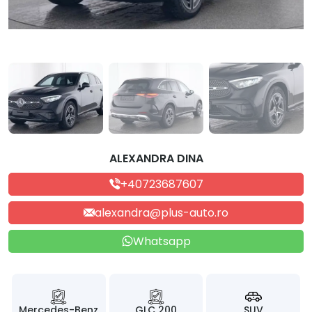
ALEXANDRA DINA
+40723687607
alexandra@plus-auto.ro
Whatsapp
Mercedes-Benz
GLC 200
SUV