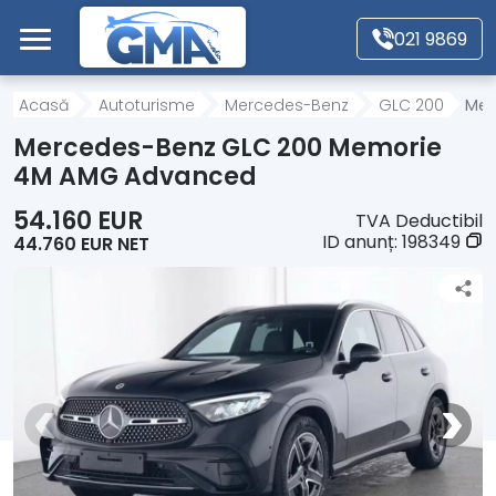
Mergi direct la conținutul principal
021 9869
Acasă
Acasă
Autoturisme
Mercedes-Benz
GLC 200
Mer
Mercedes-Benz GLC 200 Memorie
Autoturisme
4M AMG Advanced
54.160 EUR
TVA Deductibil
Motociclete
ID anunț:
198349
44.760 EUR NET
Autoutilitare
Alte tipuri vehicule
Despre Noi
Contact