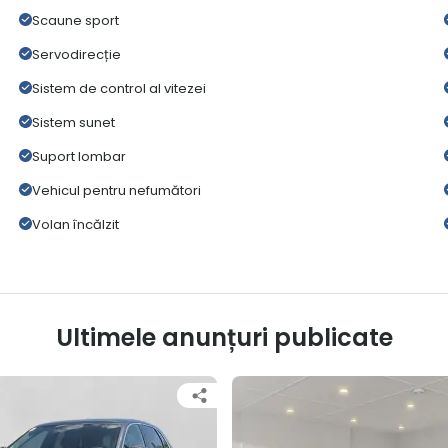
Scaune sport
Servodirecție
Sistem de control al vitezei
Sistem sunet
Suport lombar
Vehicul pentru nefumători
Volan încălzit
Ultimele anunțuri publicate