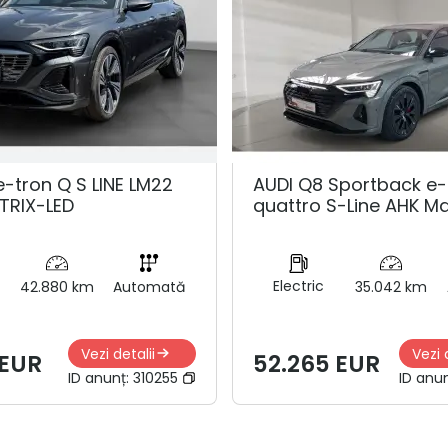
e-tron Q S LINE LM22
AUDI Q8 Sportback e-
TRIX-LED
quattro S-Line AHK Ma
Electric
42.880 km
Automată
35.042 km
Vezi detalii
Vezi 
 EUR
52.265 EUR
ID anunț:
310255
ID anu