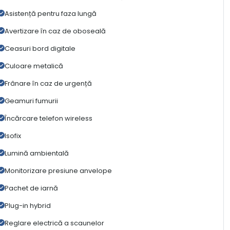
Asistență pentru faza lungă
Avertizare în caz de oboseală
Ceasuri bord digitale
Culoare metalică
Frânare în caz de urgență
Geamuri fumurii
Încărcare telefon wireless
Isofix
Lumină ambientală
Monitorizare presiune anvelope
Pachet de iarnă
Plug-in hybrid
Reglare electrică a scaunelor