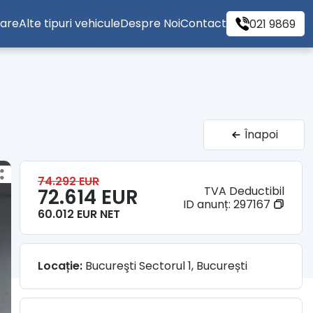
tare
Alte tipuri vehicule
Despre Noi
Contact
021 9869
Înapoi
74.292 EUR
TVA Deductibil
72.614 EUR
ID anunț:
297167
60.012 EUR NET
Locație:
Bucureşti Sectorul 1, București