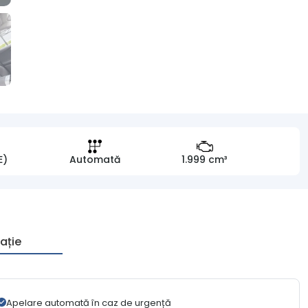
E)
Automată
1.999 cm³
ație
Apelare automată în caz de urgență