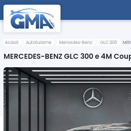
Mergi direct la conținutul principal
Acasă
Autoturisme
Mercedes-Benz
GLC 300
MER
MERCEDES-BENZ GLC 300 e 4M Cou