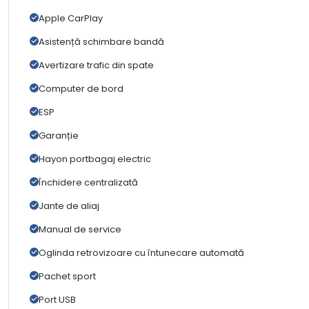
Apple CarPlay
Asistență schimbare bandă
Avertizare trafic din spate
Computer de bord
ESP
Garanție
Hayon portbagaj electric
Închidere centralizată
Jante de aliaj
Manual de service
Oglinda retrovizoare cu întunecare automată
Pachet sport
Port USB