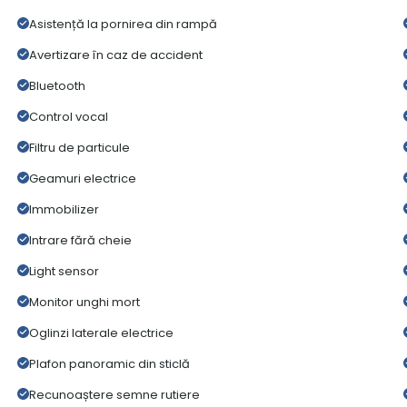
Asistență la pornirea din rampă
Avertizare în caz de accident
Bluetooth
Control vocal
Filtru de particule
Geamuri electrice
Immobilizer
Intrare fără cheie
Light sensor
Monitor unghi mort
Oglinzi laterale electrice
Plafon panoramic din sticlă
Recunoaștere semne rutiere