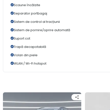
Scaune încălzite
Separator portbagaj
Sistem de control al tracțiunii
Sistem de pornire/oprire automată
Suport cot
Trapă decapotabilă
Volan din piele
WLAN / Wi-Fi hotspot