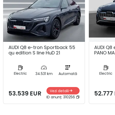
AUDI Q8 e-tron Sportback 55
AUDI Q8 
qu edition S line HuD 21
PANO MA
Electric
Electric
34.531 km
Automată
Vezi detalii
53.539 EUR
52.777
ID anunț:
310256