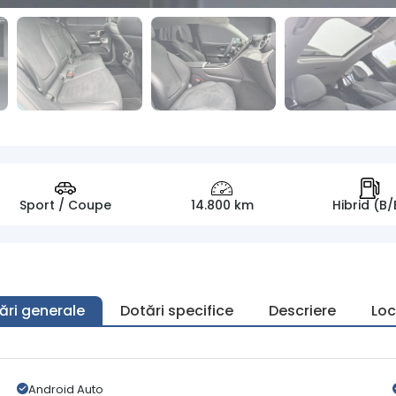
Sport / Coupe
14.800 km
Hibrid (B/
ări generale
Dotări specifice
Descriere
Loc
Android Auto