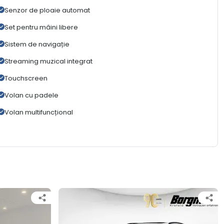
Senzor de ploaie automat
Set pentru mâini libere
Sistem de navigație
Streaming muzical integrat
Touchscreen
Volan cu padele
Volan multifuncțional