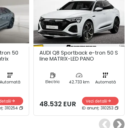
tron 50
AUDI Q8 Sportback e-tron 50 S
trix
line MATRIX-LED PANO
Electric
Automată
42.733 km
Automată
detalii
Vezi detalii
48.532 EUR
nț:
310254
ID anunț:
310253