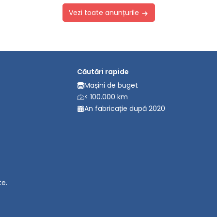
Vezi toate anunțurile
Căutări rapide
Mașini de buget
< 100.000 km
An fabricație după 2020
te.