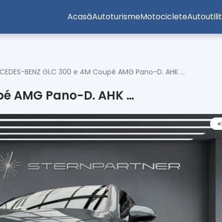
Acasă
Autoturisme
Motociclete
Autoutili
CEDES-BENZ GLC 300 e 4M Coupé AMG Pano-D. AHK …
pé AMG Pano-D. AHK …