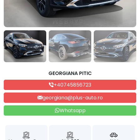
GEORGIANA PITIC
+40745856723
georgiana@plus-auto.ro
Whatsapp