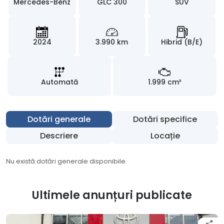
Mercedes-Benz
GLC 300
SUV
2024
3.990 km
Hibrid (B/E)
Automată
1.999 cm³
Dotări generale
Dotări specifice
Descriere
Locație
Nu există dotări generale disponibile.
Ultimele anunțuri publicate