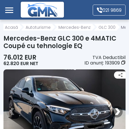
Mergi direct la conținutul principal
021 9869
Acasă
Acasă
Autoturisme
Mercedes-Benz
GLC 300
Mer
Mercedes-Benz GLC 300 e 4MATIC
Autoturisme
Coupé cu tehnologie EQ
76.012 EUR
TVA Deductibil
Motociclete
ID anunț:
193909
62.820 EUR NET
Autoutilitare
Alte tipuri vehicule
Despre Noi
Contact