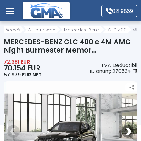
Mergi direct la conținutul principal
021 9869
Acasă
Acasă
Autoturisme
Mercedes-Benz
GLC 400
MER
MERCEDES-BENZ GLC 400 e 4M AMG
Autoturisme
Night Burmester Memor…
72.381 EUR
TVA Deductibil
Motociclete
70.154 EUR
ID anunț:
270534
57.979 EUR NET
Autoutilitare
Alte tipuri vehicule
Despre Noi
Contact