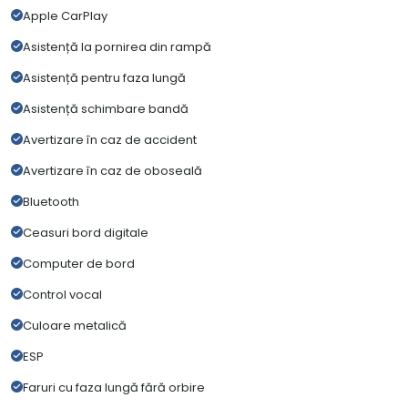
Apple CarPlay
Asistență la pornirea din rampă
Asistență pentru faza lungă
Asistență schimbare bandă
Avertizare în caz de accident
Avertizare în caz de oboseală
Bluetooth
Ceasuri bord digitale
Computer de bord
Control vocal
Culoare metalică
ESP
Faruri cu faza lungă fără orbire