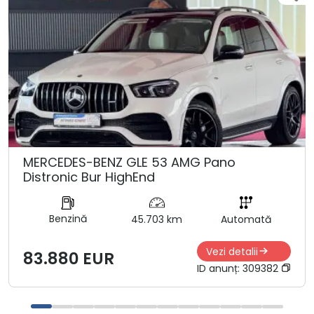
MERCEDES-BENZ GLE 53 AMG Pano
Distronic Bur HighEnd
Benzină
45.703 km
Automată
Vezi detalii
83.880 EUR
ID anunț:
309382