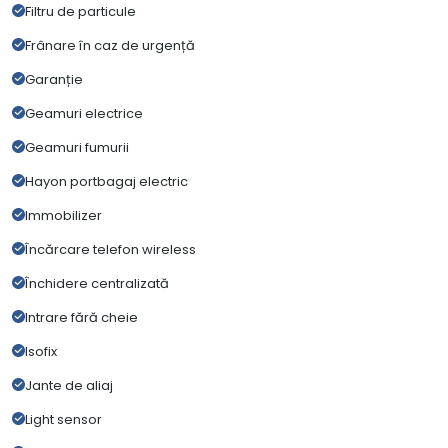
Filtru de particule
Frânare în caz de urgență
Garanție
Geamuri electrice
Geamuri fumurii
Hayon portbagaj electric
Immobilizer
Încărcare telefon wireless
Închidere centralizată
Intrare fără cheie
Isofix
Jante de aliaj
Light sensor