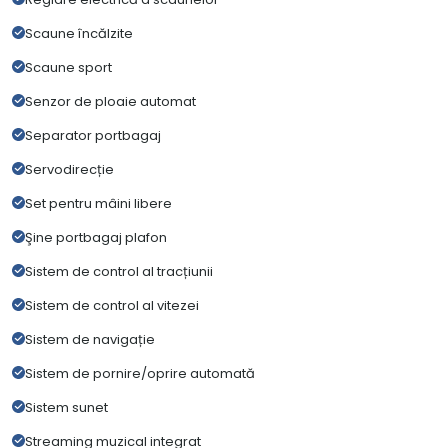
Scaune încălzite
Scaune sport
Senzor de ploaie automat
Separator portbagaj
Servodirecție
Set pentru mâini libere
Şine portbagaj plafon
Sistem de control al tracțiunii
Sistem de control al vitezei
Sistem de navigație
Sistem de pornire/oprire automată
Sistem sunet
Streaming muzical integrat