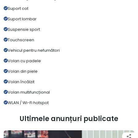
Suport cot
Suport lombar
Suspensie sport
Touchscreen
Vehicul pentru nefumători
Volan cu padele
Volan din piele
Volan încălzit
Volan multifuncțional
WLAN / Wi-Fi hotspot
Ultimele anunțuri publicate