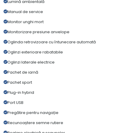
Lumină ambientală
Manual de service
Monitor unghi mort
Monitorizare presiune anvelope
Oglinda retrovizoare cu întunecare automată
Oglinzi exterioare rabatabile
Oglinzi laterale electrice
Pachet de iarnă
Pachet sport
Plug-in hybrid
Port USB
Pregătire pentru navigație
Recunoaștere semne rutiere
Reglare electrică a scaunelor