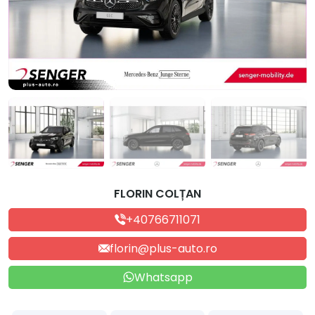
FLORIN COLȚAN
+40766711071
florin@plus-auto.ro
Whatsapp