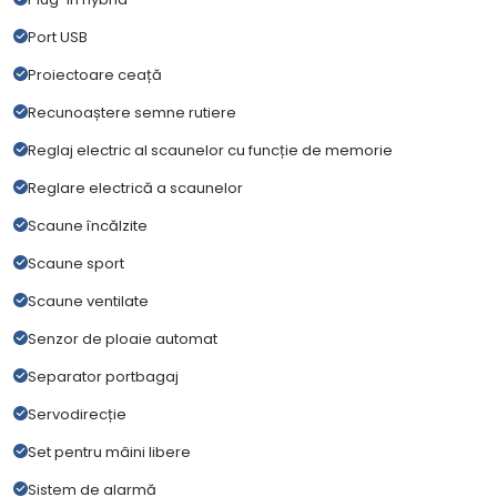
Port USB
Proiectoare ceață
Recunoaștere semne rutiere
Reglaj electric al scaunelor cu funcție de memorie
Reglare electrică a scaunelor
Scaune încălzite
Scaune sport
Scaune ventilate
Senzor de ploaie automat
Separator portbagaj
Servodirecție
Set pentru mâini libere
Sistem de alarmă