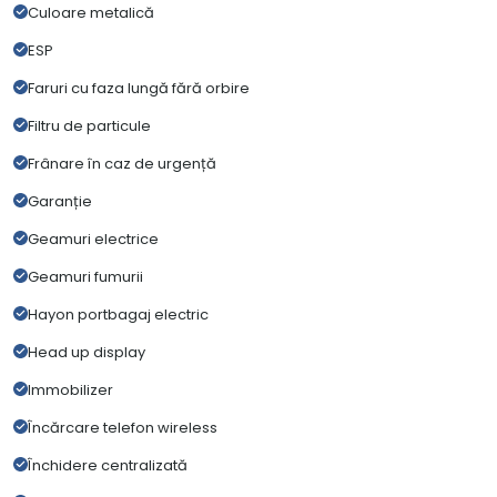
Culoare metalică
ESP
Faruri cu faza lungă fără orbire
Filtru de particule
Frânare în caz de urgență
Garanție
Geamuri electrice
Geamuri fumurii
Hayon portbagaj electric
Head up display
Immobilizer
Încărcare telefon wireless
Închidere centralizată