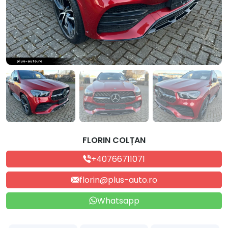
FLORIN COLȚAN
+40766711071
florin@plus-auto.ro
Whatsapp