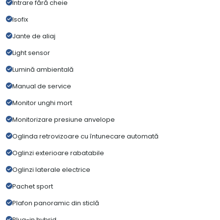
Intrare fără cheie
Isofix
Jante de aliaj
Light sensor
Lumină ambientală
Manual de service
Monitor unghi mort
Monitorizare presiune anvelope
Oglinda retrovizoare cu întunecare automată
Oglinzi exterioare rabatabile
Oglinzi laterale electrice
Pachet sport
Plafon panoramic din sticlă
Plug-in hybrid