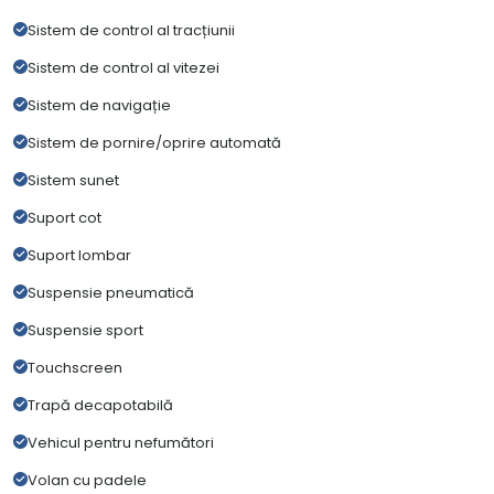
Sistem de control al tracțiunii
Sistem de control al vitezei
Sistem de navigație
Sistem de pornire/oprire automată
Sistem sunet
Suport cot
Suport lombar
Suspensie pneumatică
Suspensie sport
Touchscreen
Trapă decapotabilă
Vehicul pentru nefumători
Volan cu padele