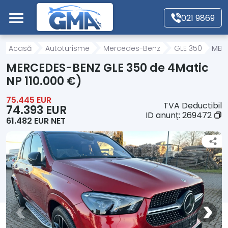
Mergi direct la conținutul principal
021 9869
Acasă
Acasă
Autoturisme
Mercedes-Benz
GLE 350
MERC
MERCEDES-BENZ GLE 350 de 4Matic
Autoturisme
NP 110.000 €)
75.445 EUR
TVA Deductibil
Motociclete
74.393 EUR
ID anunț:
269472
61.482 EUR NET
Autoutilitare
Alte tipuri vehicule
Despre Noi
Contact