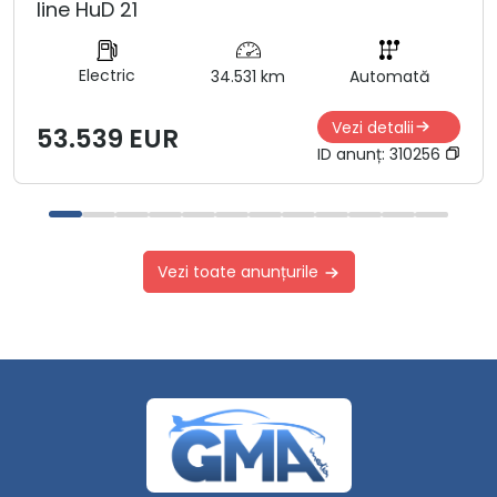
line HuD 21
Electric
34.531 km
Automată
Vezi detalii
53.539 EUR
ID anunț:
310256
Vezi toate anunțurile