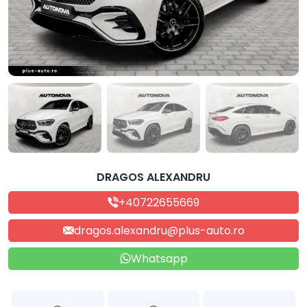
DRAGOS ALEXANDRU
+40722655669
dragos.alexandru@plus-auto.ro
Whatsapp