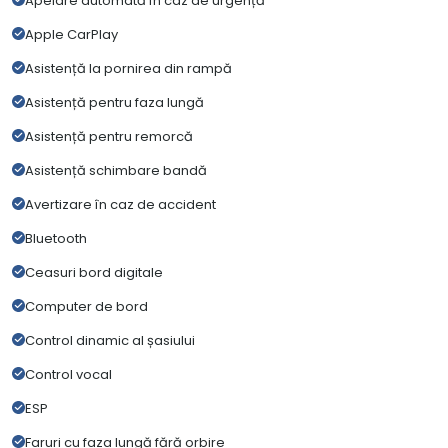
Apelare automată în caz de urgență
Apple CarPlay
Asistență la pornirea din rampă
Asistență pentru faza lungă
Asistență pentru remorcă
Asistență schimbare bandă
Avertizare în caz de accident
Bluetooth
Ceasuri bord digitale
Computer de bord
Control dinamic al șasiului
Control vocal
ESP
Faruri cu faza lungă fără orbire