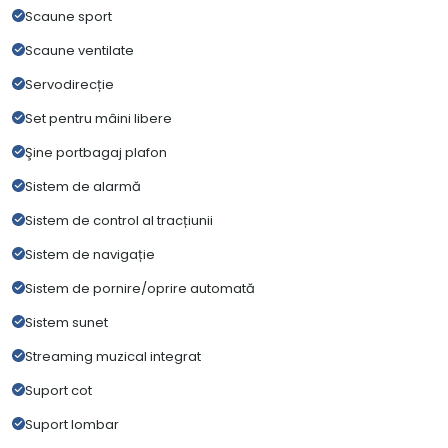
Scaune sport
Scaune ventilate
Servodirecție
Set pentru mâini libere
Şine portbagaj plafon
Sistem de alarmă
Sistem de control al tracțiunii
Sistem de navigație
Sistem de pornire/oprire automată
Sistem sunet
Streaming muzical integrat
Suport cot
Suport lombar