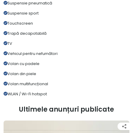
Suspensie pneumatică
Suspensie sport
Touchscreen
Trapă decapotabilă
TV
Vehicul pentru nefumători
Volan cu padele
Volan din piele
Volan multifuncțional
WLAN / Wi-Fi hotspot
Ultimele anunțuri publicate