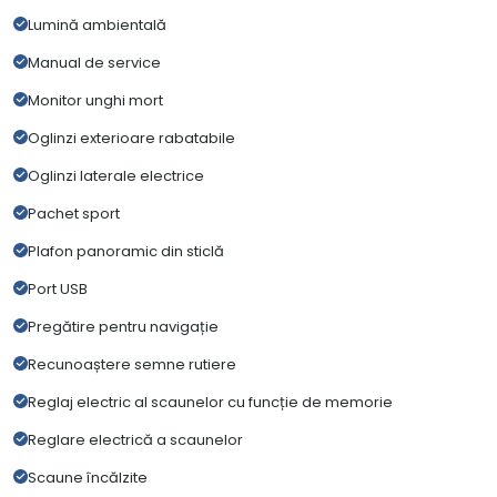
Lumină ambientală
Manual de service
Monitor unghi mort
Oglinzi exterioare rabatabile
Oglinzi laterale electrice
Pachet sport
Plafon panoramic din sticlă
Port USB
Pregătire pentru navigație
Recunoaștere semne rutiere
Reglaj electric al scaunelor cu funcție de memorie
Reglare electrică a scaunelor
Scaune încălzite