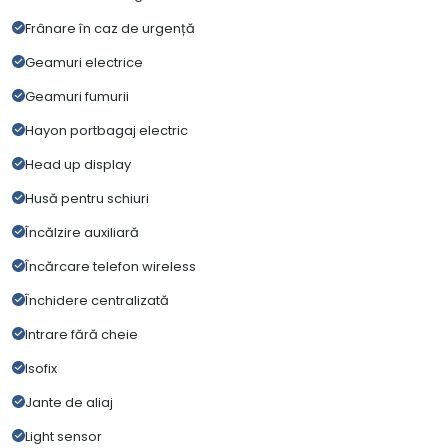
Frânare în caz de urgență
Geamuri electrice
Geamuri fumurii
Hayon portbagaj electric
Head up display
Husă pentru schiuri
Încălzire auxiliară
Încărcare telefon wireless
Închidere centralizată
Intrare fără cheie
Isofix
Jante de aliaj
Light sensor