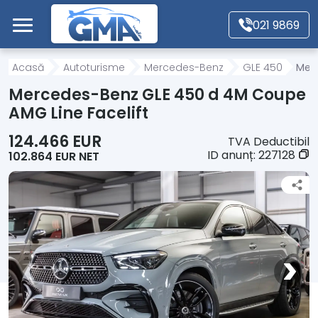
Mergi direct la conținutul principal
021 9869
Acasă
Acasă
Autoturisme
Mercedes-Benz
GLE 450
Merc
Mercedes-Benz GLE 450 d 4M Coupe
Autoturisme
AMG Line Facelift
124.466 EUR
TVA Deductibil
Motociclete
ID anunț:
227128
102.864 EUR NET
Autoutilitare
Alte tipuri vehicule
Despre Noi
Contact