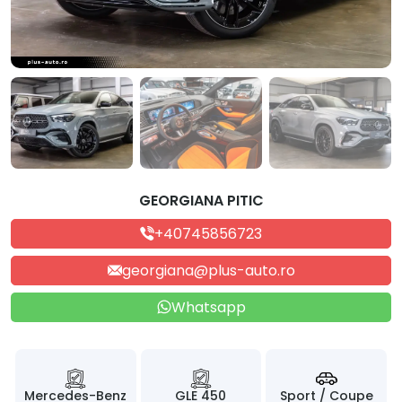
GEORGIANA PITIC
+40745856723
georgiana@plus-auto.ro
Whatsapp
Mercedes-Benz
GLE 450
Sport / Coupe