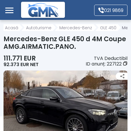
Mergi direct la conținutul principal
021 9869
Acasă
Acasă
Autoturisme
Mercedes-Benz
GLE 450
Mer
Mercedes-Benz GLE 450 d 4M Coupe
Autoturisme
AMG.AIRMATIC.PANO.
111.771 EUR
TVA Deductibil
Motociclete
ID anunț:
227122
92.373 EUR NET
Autoutilitare
Alte tipuri vehicule
Despre Noi
Contact