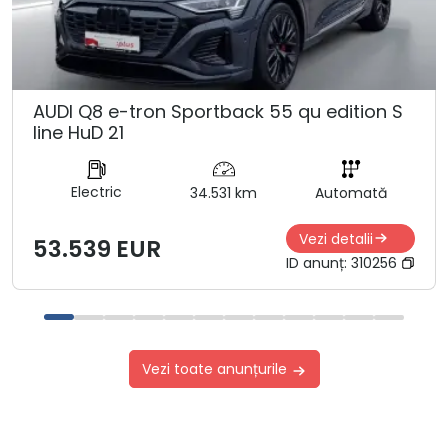
AUDI Q8 e-tron Sportback 55 qu edition S
line HuD 21
Electric
34.531 km
Automată
Vezi detalii
53.539 EUR
ID anunț:
310256
Vezi toate anunțurile