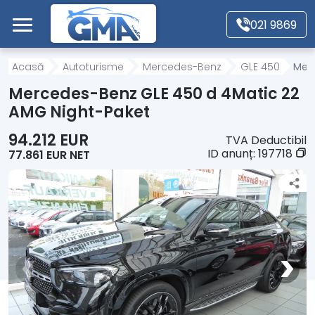
Mergi direct la conținutul principal
021 9869
Acasă
Acasă
Autoturisme
Mercedes-Benz
GLE 450
Merc
Mercedes-Benz GLE 450 d 4Matic 22
Autoturisme
AMG Night-Paket
94.212 EUR
TVA Deductibil
Motociclete
ID anunț:
197718
77.861 EUR NET
Autoutilitare
Alte tipuri vehicule
Despre Noi
Contact