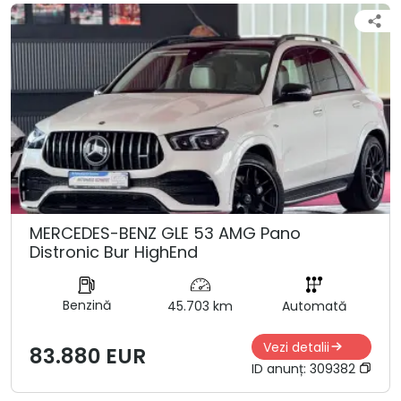
MERCEDES-BENZ GLE 53 AMG Pano
Distronic Bur HighEnd
Benzină
45.703 km
Automată
Vezi detalii
83.880 EUR
ID anunț:
309382