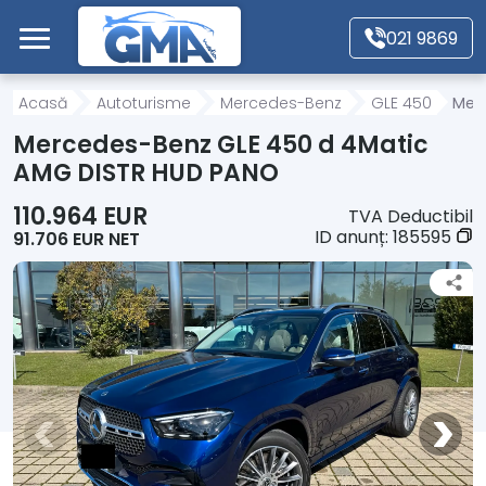
Mergi direct la conținutul principal
021 9869
Acasă
Acasă
Autoturisme
Mercedes-Benz
GLE 450
Mer
Mercedes-Benz GLE 450 d 4Matic
Autoturisme
AMG DISTR HUD PANO
110.964 EUR
TVA Deductibil
Motociclete
ID anunț:
185595
91.706 EUR NET
Autoutilitare
Alte tipuri vehicule
Despre Noi
Contact