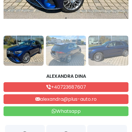
ALEXANDRA DINA
+40723687607
alexandra@plus-auto.ro
Whatsapp