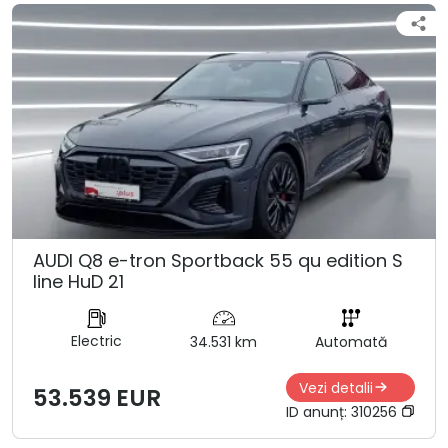
AUDI Q8 e-tron Sportback 55 qu edition S
line HuD 21
Electric
34.531 km
Automată
Vezi detalii
53.539 EUR
ID anunț:
310256