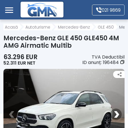
Mergi direct la conținutul principal
021 9869
Acasă
Acasă
Autoturisme
Mercedes-Benz
GLE 450
Merc
Mercedes-Benz GLE 450 GLE450 4M
Autoturisme
AMG Airmatic Multib
63.296 EUR
TVA Deductibil
Motociclete
ID anunț:
196484
52.311 EUR NET
Autoutilitare
Alte tipuri vehicule
Despre Noi
Contact