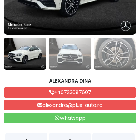
ALEXANDRA DINA
+40723687607
alexandra@plus-auto.ro
Whatsapp