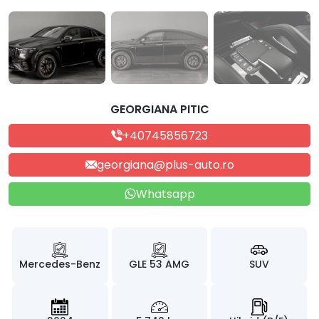
GEORGIANA PITIC
+40745856723
georgiana@plus-auto.ro
Whatsapp
Mercedes-Benz
GLE 53 AMG
SUV