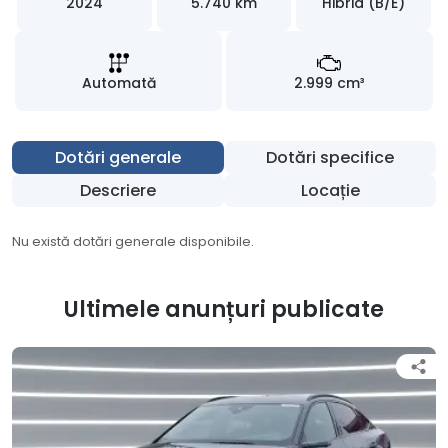
2024
5.740 km
Hibrid (B/E)
Automată
2.999 cm³
Dotări generale
Dotări specifice
Descriere
Locație
Nu există dotări generale disponibile.
Ultimele anunțuri publicate