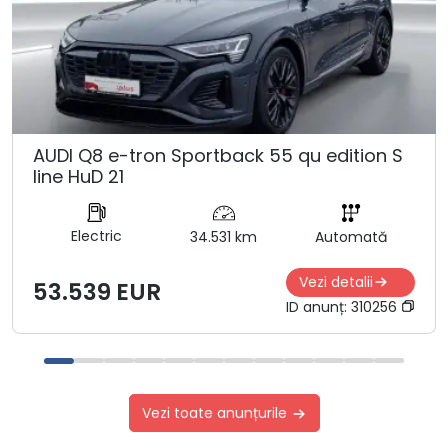
AUDI Q8 e-tron Sportback 55 qu edition S
line HuD 21
Electric
34.531 km
Automată
Vezi detalii
53.539 EUR
ID anunț:
310256
Vezi toate anunțurile