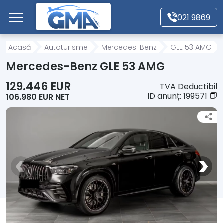
Mergi direct la conținutul principal
021 9869
Acasă
Acasă
Autoturisme
Mercedes-Benz
GLE 53 AMG
Mercedes-Benz GLE 53 AMG
Autoturisme
129.446 EUR
TVA Deductibil
ID anunț:
199571
106.980 EUR NET
Motociclete
Autoutilitare
Alte tipuri vehicule
Despre Noi
Contact