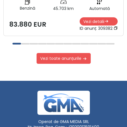
Benzină
45.703 km
Automată
Vezi detalii
83.880 EUR
ID anunț:
309382
Vezi toate anunțurile
Operat de GMA MEDIA SRL