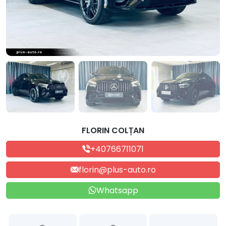
FLORIN COLȚAN
+40766711071
florin@plus-auto.ro
Whatsapp