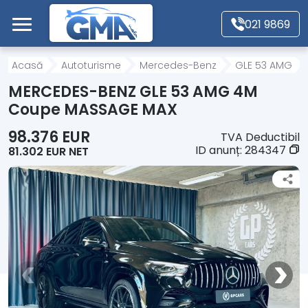
Mergi direct la conținutul principal
021 9869
Acasă
Acasă
Autoturisme
Mercedes-Benz
GLE 53 AMG
MERCEDES-BENZ GLE 53 AMG 4M
Autoturisme
Coupe MASSAGE MAX
98.376 EUR
TVA Deductibil
Motociclete
ID anunț:
284347
81.302 EUR NET
Autoutilitare
Alte tipuri vehicule
Despre Noi
Contact