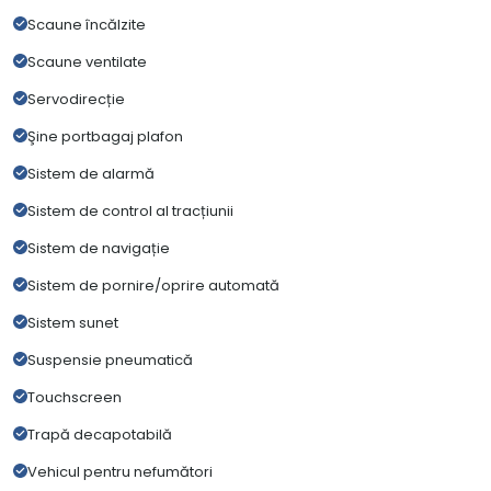
Scaune încălzite
Scaune ventilate
Servodirecție
Şine portbagaj plafon
Sistem de alarmă
Sistem de control al tracțiunii
Sistem de navigație
Sistem de pornire/oprire automată
Sistem sunet
Suspensie pneumatică
Touchscreen
Trapă decapotabilă
Vehicul pentru nefumători