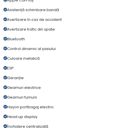
Apple CarPlay
Asistență schimbare bandă
Avertizare în caz de accident
Avertizare trafic din spate
Bluetooth
Control dinamic al șasiului
Culoare metalică
ESP
Garanție
Geamuri electrice
Geamuri fumurii
Hayon portbagaj electric
Head up display
Închidere centralizată