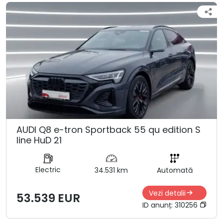
AUDI Q8 e-tron Sportback 55 qu edition S
line HuD 21
Electric
34.531 km
Automată
Vezi detalii
53.539 EUR
ID anunț:
310256