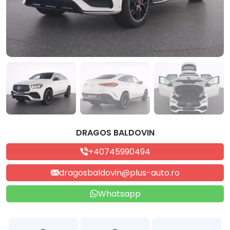
DRAGOS BALDOVIN
+40745990494
dragosbaldovin@plus-auto.ro
Whatsapp