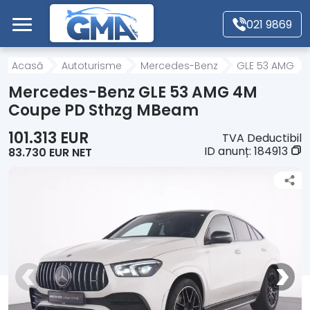
Mergi direct la conținutul principal
021 9869
Acasă
Acasă
Autoturisme
Mercedes-Benz
GLE 53 AMG
Mercedes-Benz GLE 53 AMG 4M
Autoturisme
Coupe PD Sthzg MBeam
101.313 EUR
TVA Deductibil
Motociclete
ID anunț:
184913
83.730 EUR NET
Autoutilitare
Alte tipuri vehicule
Despre Noi
Contact