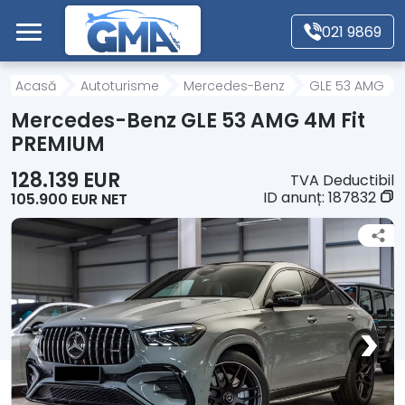
Mergi direct la conținutul principal
021 9869
Acasă
Acasă
Autoturisme
Mercedes-Benz
GLE 53 AMG
Mercedes-Benz GLE 53 AMG 4M Fit
Autoturisme
PREMIUM
128.139 EUR
TVA Deductibil
Motociclete
ID anunț:
187832
105.900 EUR NET
Autoutilitare
Alte tipuri vehicule
Despre Noi
Contact