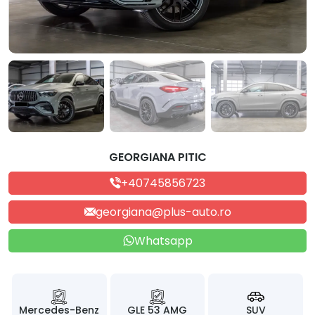
GEORGIANA PITIC
+40745856723
georgiana@plus-auto.ro
Whatsapp
Mercedes-Benz
GLE 53 AMG
SUV