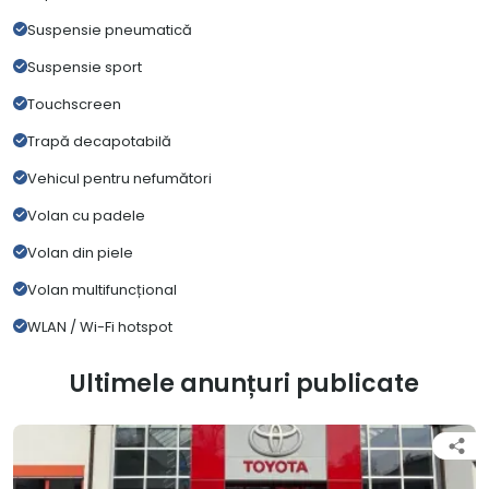
Suspensie pneumatică
Suspensie sport
Touchscreen
Trapă decapotabilă
Vehicul pentru nefumători
Volan cu padele
Volan din piele
Volan multifuncțional
WLAN / Wi-Fi hotspot
Ultimele anunțuri publicate