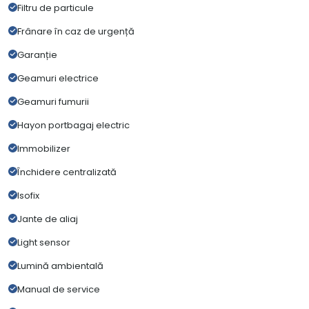
Filtru de particule
Frânare în caz de urgență
Garanție
Geamuri electrice
Geamuri fumurii
Hayon portbagaj electric
Immobilizer
Închidere centralizată
Isofix
Jante de aliaj
Light sensor
Lumină ambientală
Manual de service