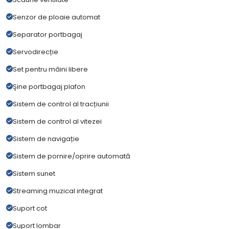
Senzor de ploaie automat
Separator portbagaj
Servodirecție
Set pentru mâini libere
Şine portbagaj plafon
Sistem de control al tracțiunii
Sistem de control al vitezei
Sistem de navigație
Sistem de pornire/oprire automată
Sistem sunet
Streaming muzical integrat
Suport cot
Suport lombar