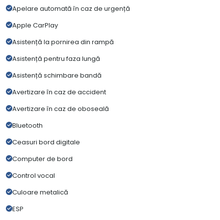
Apelare automată în caz de urgență
Apple CarPlay
Asistență la pornirea din rampă
Asistență pentru faza lungă
Asistență schimbare bandă
Avertizare în caz de accident
Avertizare în caz de oboseală
Bluetooth
Ceasuri bord digitale
Computer de bord
Control vocal
Culoare metalică
ESP