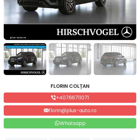
FLORIN COLȚAN
+40766711071
florin@plus-auto.ro
Whatsapp