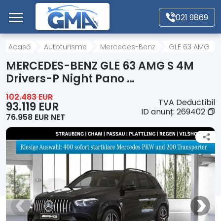
Mergi direct la conținutul principal
021 9869
Acasă
Acasă
Autoturisme
Mercedes-Benz
GLE 63 AMG
MERCEDES-BENZ GLE 63 AMG S 4M
Autoturisme
Drivers-P Night Pano …
102.483 EUR
TVA Deductibil
Motociclete
93.119 EUR
ID anunț:
269402
76.958 EUR NET
Autoutilitare
Alte tipuri vehicule
Despre Noi
Contact