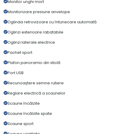
Monitor unghi mort
Monitorizare presiune anvelope
Oglinda retrovizoare cu întunecare automată
Oglinzi exterioare rabatabile
Oglinzi laterale electrice
Pachet sport
Plafon panoramic din sticlă
Port USB
Recunoaștere semne rutiere
Reglare electrică a scaunelor
Scaune încălzite
Scaune încălzite spate
Scaune sport
Scaune ventilate