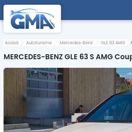
Mergi direct la conținutul principal
Acasă
Autoturisme
Mercedes-Benz
GLE 63 AMG
MERCEDES-BENZ GLE 63 S AMG Cou