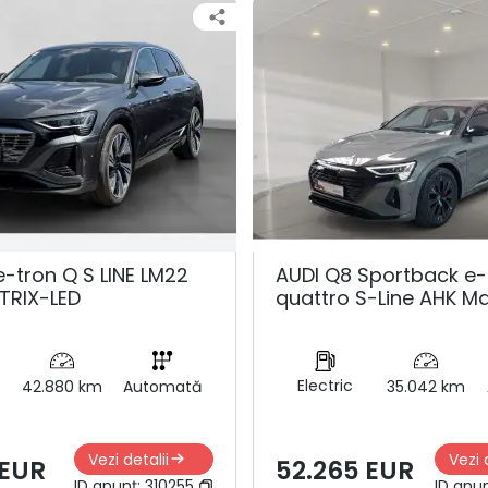
e-tron Q S LINE LM22
AUDI Q8 Sportback e-
TRIX-LED
quattro S-Line AHK Ma
Electric
42.880 km
Automată
35.042 km
Vezi detalii
Vezi 
 EUR
52.265 EUR
ID anunț:
310255
ID anu