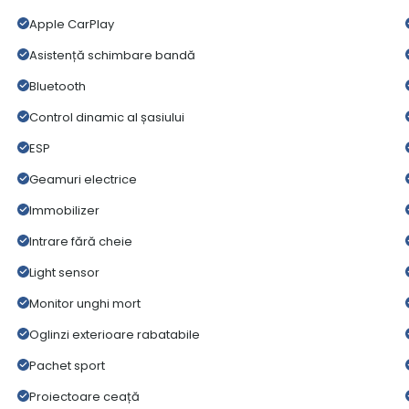
Apple CarPlay
Asistență schimbare bandă
Bluetooth
Control dinamic al șasiului
ESP
Geamuri electrice
Immobilizer
Intrare fără cheie
Light sensor
Monitor unghi mort
Oglinzi exterioare rabatabile
Pachet sport
Proiectoare ceață