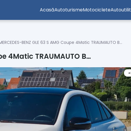
Acasă
Autoturisme
Motociclete
Autoutili
MERCEDES-BENZ GLE 63 S AMG Coupe 4Matic TRAUMAUTO B…
pe 4Matic TRAUMAUTO B…