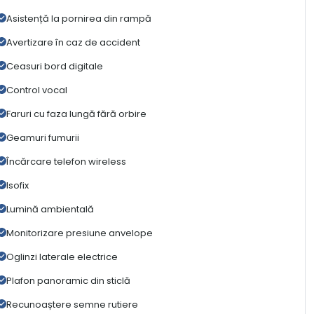
Asistență la pornirea din rampă
Avertizare în caz de accident
Ceasuri bord digitale
Control vocal
Faruri cu faza lungă fără orbire
Geamuri fumurii
Încărcare telefon wireless
Isofix
Lumină ambientală
Monitorizare presiune anvelope
Oglinzi laterale electrice
Plafon panoramic din sticlă
Recunoaștere semne rutiere