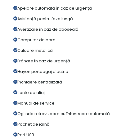
Apelare automată în caz de urgență
Asistență pentru faza lungă
Avertizare în caz de oboseală
Computer de bord
Culoare metalică
Frânare în caz de urgență
Hayon portbagaj electric
Închidere centralizată
Jante de aliaj
Manual de service
Oglinda retrovizoare cu întunecare automată
Pachet de iarnă
Port USB