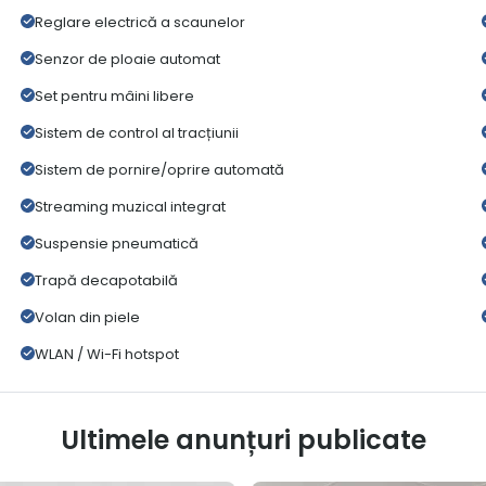
Reglare electrică a scaunelor
Senzor de ploaie automat
Set pentru mâini libere
Sistem de control al tracțiunii
Sistem de pornire/oprire automată
Streaming muzical integrat
Suspensie pneumatică
Trapă decapotabilă
Volan din piele
WLAN / Wi-Fi hotspot
Ultimele anunțuri publicate