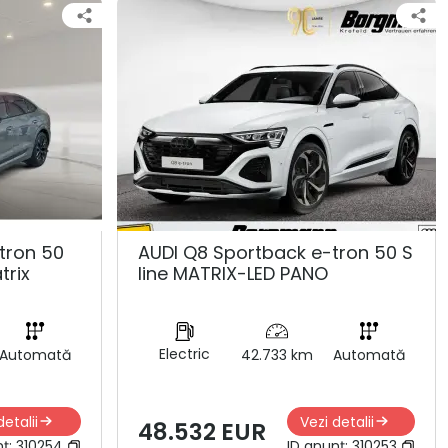
tron 50
AUDI Q8 Sportback e-tron 50 S
trix
line MATRIX-LED PANO
Electric
Automată
42.733 km
Automată
detalii
Vezi detalii
48.532 EUR
nț:
310254
ID anunț:
310253