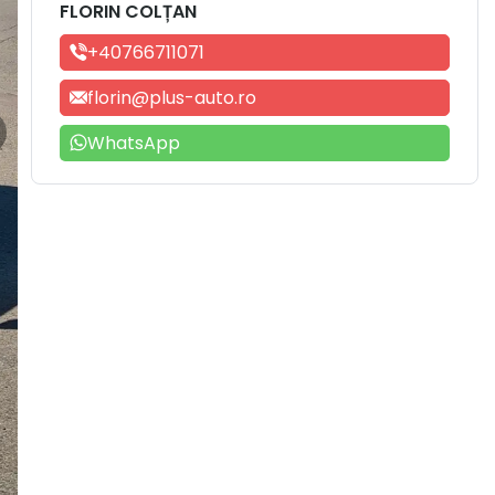
FLORIN COLȚAN
+40766711071
florin@plus-auto.ro
WhatsApp