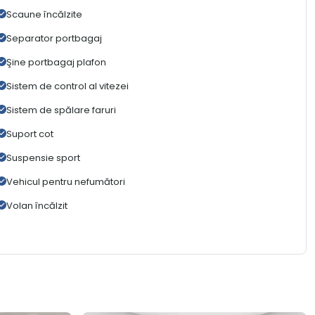
Scaune încălzite
Separator portbagaj
Şine portbagaj plafon
Sistem de control al vitezei
Sistem de spălare faruri
Suport cot
Suspensie sport
Vehicul pentru nefumători
Volan încălzit