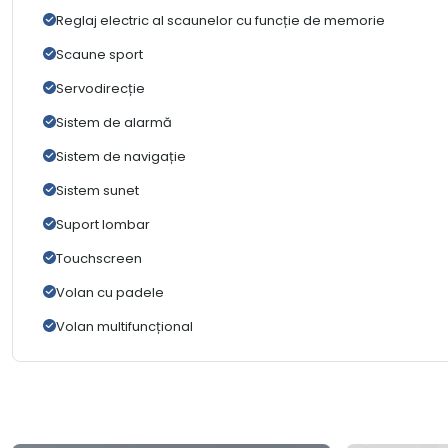
Reglaj electric al scaunelor cu funcție de memorie
Scaune sport
Servodirecție
Sistem de alarmă
Sistem de navigație
Sistem sunet
Suport lombar
Touchscreen
Volan cu padele
Volan multifuncțional