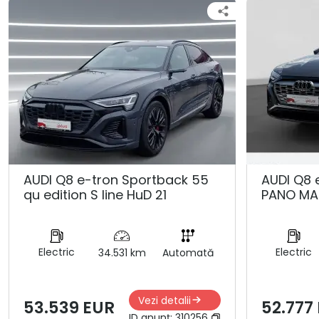
AUDI Q8 e-tron Sportback 55
AUDI Q8 
qu edition S line HuD 21
PANO MA
Electric
Electric
34.531 km
Automată
Vezi detalii
53.539 EUR
52.777
ID anunț:
310256