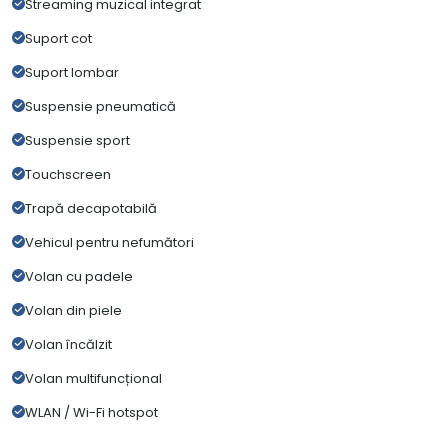
Streaming muzical integrat
Suport cot
Suport lombar
Suspensie pneumatică
Suspensie sport
Touchscreen
Trapă decapotabilă
Vehicul pentru nefumători
Volan cu padele
Volan din piele
Volan încălzit
Volan multifuncțional
WLAN / Wi-Fi hotspot