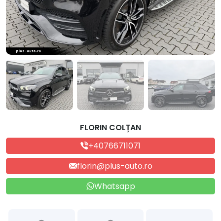
FLORIN COLȚAN
+40766711071
florin@plus-auto.ro
Whatsapp