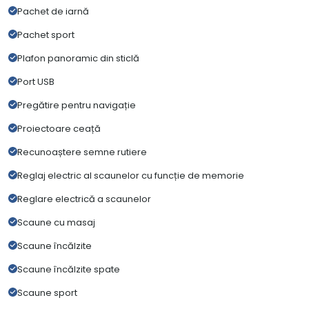
Pachet de iarnă
Pachet sport
Plafon panoramic din sticlă
Port USB
Pregătire pentru navigație
Proiectoare ceață
Recunoaștere semne rutiere
Reglaj electric al scaunelor cu funcție de memorie
Reglare electrică a scaunelor
Scaune cu masaj
Scaune încălzite
Scaune încălzite spate
Scaune sport