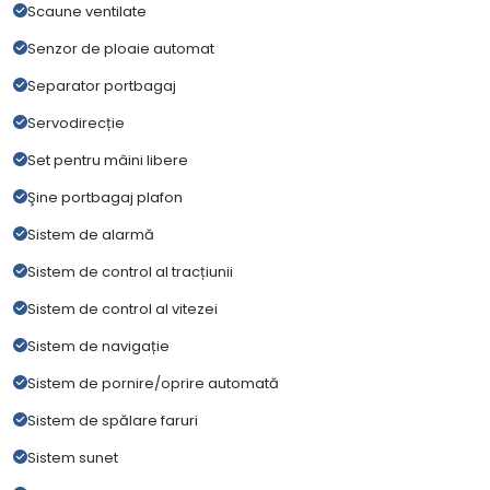
Scaune ventilate
Senzor de ploaie automat
Separator portbagaj
Servodirecție
Set pentru mâini libere
Şine portbagaj plafon
Sistem de alarmă
Sistem de control al tracțiunii
Sistem de control al vitezei
Sistem de navigație
Sistem de pornire/oprire automată
Sistem de spălare faruri
Sistem sunet