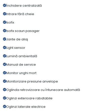
Închidere centralizată
Intrare fără cheie
Isofix
Isofix scaun pasager
Jante de aliaj
Light sensor
Lumină ambientală
Manual de service
Monitor unghi mort
Monitorizare presiune anvelope
Oglinda retrovizoare cu întunecare automată
Oglinzi exterioare rabatabile
Oglinzi laterale electrice