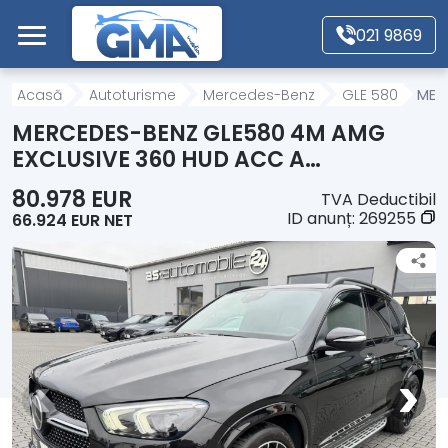
Mergi direct la conținutul principal
021 9869
Acasă
Acasă
Autoturisme
Mercedes-Benz
GLE 580
MER
MERCEDES-BENZ GLE580 4M AMG
Autoturisme
EXCLUSIVE 360 HUD ACC A…
80.978 EUR
TVA Deductibil
Motociclete
ID anunț:
269255
66.924 EUR NET
Autoutilitare
Alte tipuri vehicule
Despre Noi
Contact