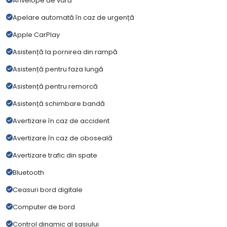
Anvelope de vară
Apelare automată în caz de urgență
Apple CarPlay
Asistență la pornirea din rampă
Asistență pentru faza lungă
Asistență pentru remorcă
Asistență schimbare bandă
Avertizare în caz de accident
Avertizare în caz de oboseală
Avertizare trafic din spate
Bluetooth
Ceasuri bord digitale
Computer de bord
Control dinamic al șasiului