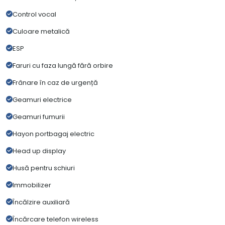
Control vocal
Culoare metalică
ESP
Faruri cu faza lungă fără orbire
Frânare în caz de urgență
Geamuri electrice
Geamuri fumurii
Hayon portbagaj electric
Head up display
Husă pentru schiuri
Immobilizer
Încălzire auxiliară
Încărcare telefon wireless