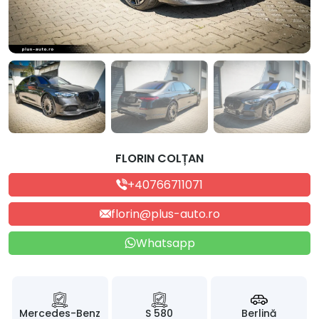
FLORIN COLȚAN
+40766711071
florin@plus-auto.ro
Whatsapp
Mercedes-Benz
S 580
Berlină