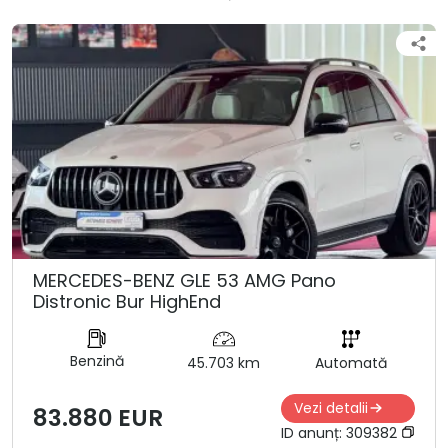
MERCEDES-BENZ GLE 53 AMG Pano
Distronic Bur HighEnd
Benzină
45.703 km
Automată
Vezi detalii
83.880 EUR
ID anunț:
309382