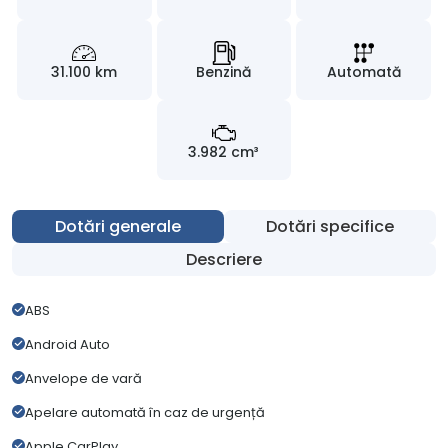
31.100 km
Benzină
Automată
3.982 cm³
Dotări generale
Dotări specifice
Descriere
ABS
Android Auto
Anvelope de vară
Apelare automată în caz de urgență
Apple CarPlay