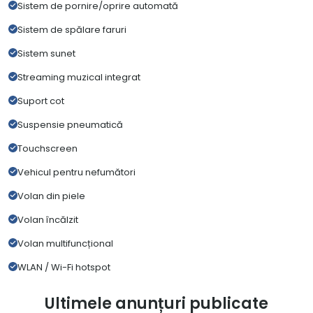
Sistem de pornire/oprire automată
Sistem de spălare faruri
Sistem sunet
Streaming muzical integrat
Suport cot
Suspensie pneumatică
Touchscreen
Vehicul pentru nefumători
Volan din piele
Volan încălzit
Volan multifuncțional
WLAN / Wi-Fi hotspot
Ultimele anunțuri publicate