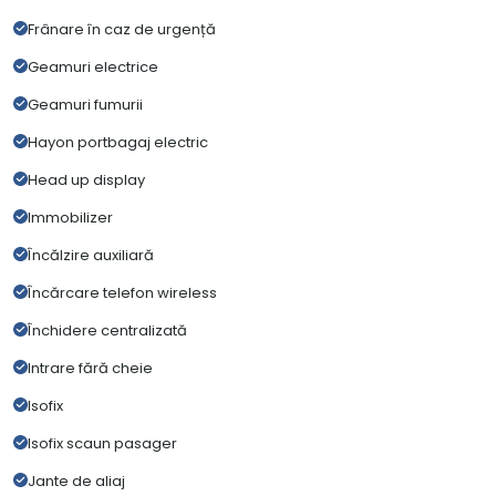
Frânare în caz de urgență
Geamuri electrice
Geamuri fumurii
Hayon portbagaj electric
Head up display
Immobilizer
Încălzire auxiliară
Încărcare telefon wireless
Închidere centralizată
Intrare fără cheie
Isofix
Isofix scaun pasager
Jante de aliaj