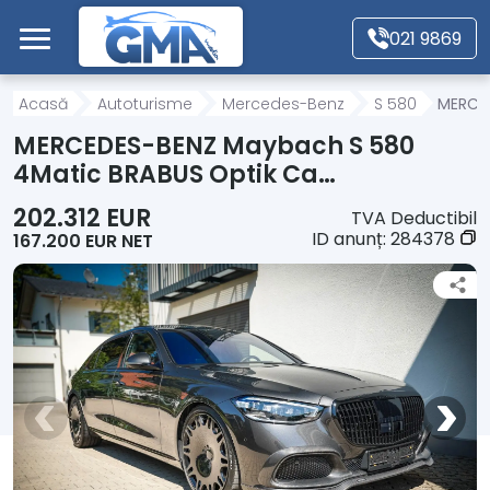
Mergi direct la conținutul principal
021 9869
Acasă
Acasă
Autoturisme
Mercedes-Benz
S 580
MERCED
MERCEDES-BENZ Maybach S 580
Autoturisme
4Matic BRABUS Optik Ca…
202.312 EUR
TVA Deductibil
Motociclete
ID anunț:
284378
167.200 EUR NET
Autoutilitare
Alte tipuri vehicule
Despre Noi
Contact