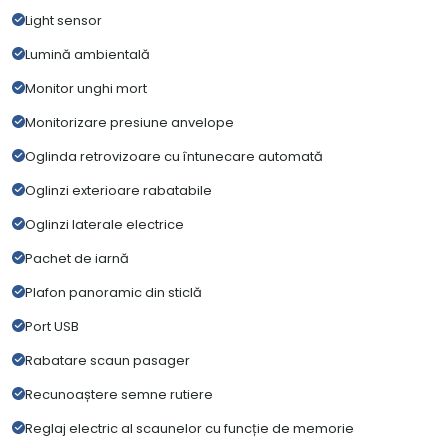
Light sensor
Lumină ambientală
Monitor unghi mort
Monitorizare presiune anvelope
Oglinda retrovizoare cu întunecare automată
Oglinzi exterioare rabatabile
Oglinzi laterale electrice
Pachet de iarnă
Plafon panoramic din sticlă
Port USB
Rabatare scaun pasager
Recunoaștere semne rutiere
Reglaj electric al scaunelor cu funcție de memorie