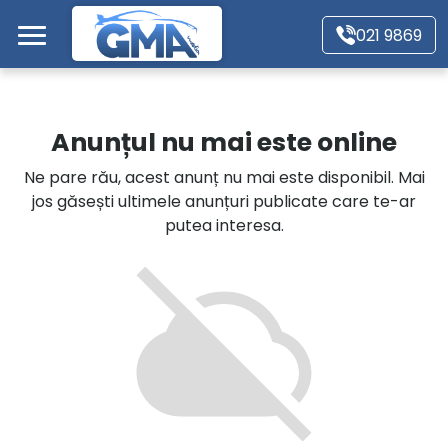
Mergi direct la conținutul principal
021 9869
Acasă
Anunțul nu mai este online
Autoturisme
Ne pare rău, acest anunț nu mai este disponibil. Mai
jos găsești ultimele anunțuri publicate care te-ar
Motociclete
putea interesa.
Autoutilitare
Alte tipuri vehicule
Despre Noi
Contact