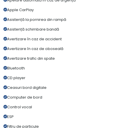
Apelare automată în caz de urgență
Apple CarPlay
Asistență la pornirea din rampă
Asistență schimbare bandă
Avertizare în caz de accident
Avertizare în caz de oboseală
Avertizare trafic din spate
Bluetooth
CD player
Ceasuri bord digitale
Computer de bord
Control vocal
ESP
Filtru de particule