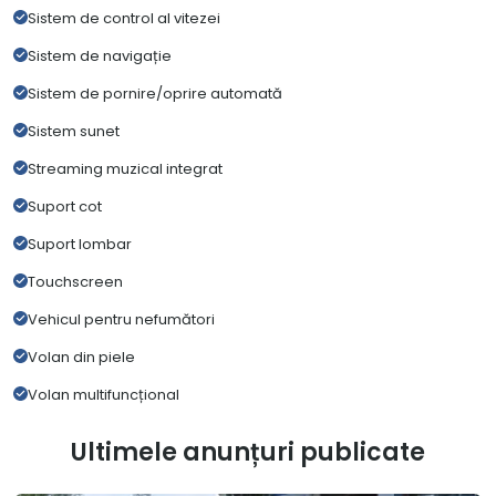
Sistem de control al vitezei
Sistem de navigație
Sistem de pornire/oprire automată
Sistem sunet
Streaming muzical integrat
Suport cot
Suport lombar
Touchscreen
Vehicul pentru nefumători
Volan din piele
Volan multifuncțional
Ultimele anunțuri publicate