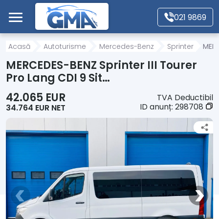
Mergi direct la conținutul principal
021 9869
Acasă
Acasă
Autoturisme
Mercedes-Benz
Sprinter
MERC
MERCEDES-BENZ Sprinter III Tourer
Autoturisme
Pro Lang CDI 9 Sit…
42.065 EUR
TVA Deductibil
Motociclete
ID anunț:
298708
34.764 EUR NET
Autoutilitare
Alte tipuri vehicule
Despre Noi
Contact