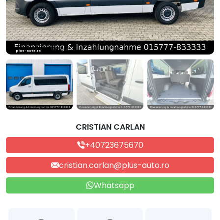
CRISTIAN CARLAN
+40723675670
cristian.carlan@plus-auto.ro
Whatsapp