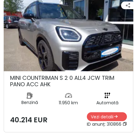
MINI COUNTRIMAN S 2 0 ALL4 JCW TRIM
PANO ACC AHK
Benzină
11.950 km
Automată
Vezi detalii
40.214 EUR
ID anunț:
310866