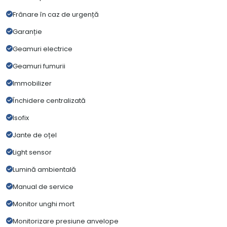
Frânare în caz de urgență
Garanție
Geamuri electrice
Geamuri fumurii
Immobilizer
Închidere centralizată
Isofix
Jante de oțel
Light sensor
Lumină ambientală
Manual de service
Monitor unghi mort
Monitorizare presiune anvelope