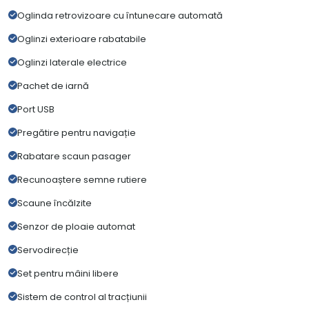
Oglinda retrovizoare cu întunecare automată
Oglinzi exterioare rabatabile
Oglinzi laterale electrice
Pachet de iarnă
Port USB
Pregătire pentru navigație
Rabatare scaun pasager
Recunoaștere semne rutiere
Scaune încălzite
Senzor de ploaie automat
Servodirecție
Set pentru mâini libere
Sistem de control al tracțiunii