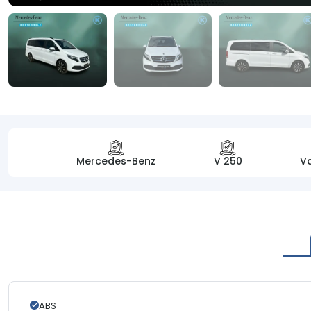
Mercedes-Benz
V 250
Va
ABS