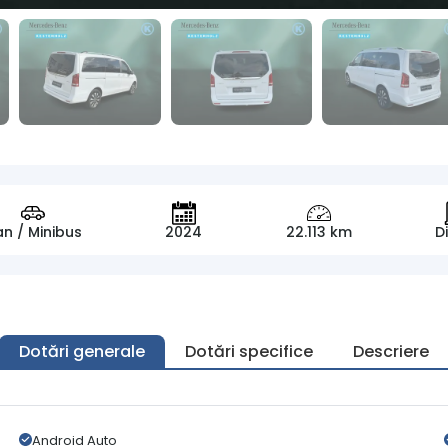
n / Minibus
2024
22.113 km
D
Dotări generale
Dotări specifice
Descriere
Android Auto