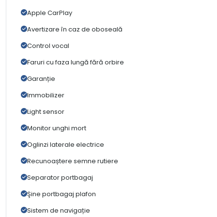
Apple CarPlay
Avertizare în caz de oboseală
Control vocal
Faruri cu faza lungă fără orbire
Garanție
Immobilizer
Light sensor
Monitor unghi mort
Oglinzi laterale electrice
Recunoaștere semne rutiere
Separator portbagaj
Şine portbagaj plafon
Sistem de navigație