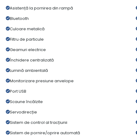
Asistență la pornirea din rampă
Bluetooth
Culoare metalică
Filtru de particule
Geamuri electrice
Închidere centralizată
Lumină ambientală
Monitorizare presiune anvelope
Port USB
Scaune încălzite
Servodirecție
Sistem de control al tracțiunii
Sistem de pornire/oprire automată