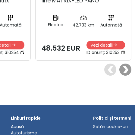
trix
line MATRIX-LED PANO
Electric
Automată
42.733 km
Automată
detalii
Vezi detalii
48.532 EUR
nț:
310254
ID anunț:
310253
Linkuri rapide
Politici și termeni
Acasă
Setări cookie-uri
Autoturisme