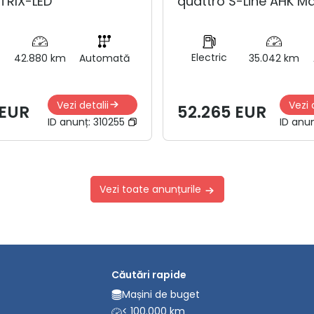
TRIX-LED
quattro S-Line AHK Ma
Electric
42.880 km
Automată
35.042 km
Vezi detalii
Vezi 
 EUR
52.265 EUR
ID anunț:
310255
ID anu
Vezi toate anunțurile
Căutări rapide
Mașini de buget
< 100.000 km