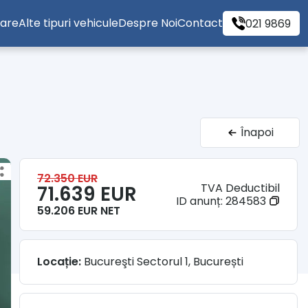
tare
Alte tipuri vehicule
Despre Noi
Contact
021 9869
Înapoi
72.350 EUR
TVA Deductibil
71.639 EUR
ID anunț:
284583
59.206 EUR NET
Locație:
Bucureşti Sectorul 1, București