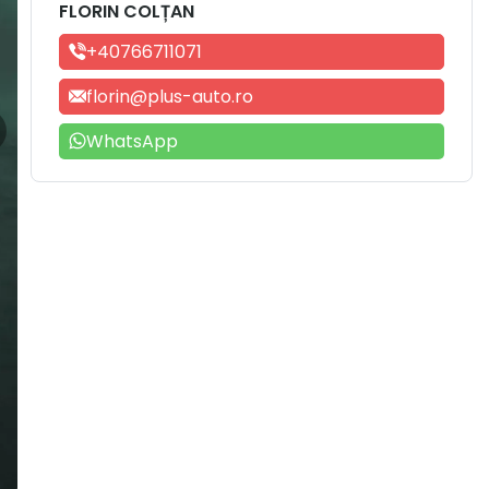
FLORIN COLȚAN
+40766711071
florin@plus-auto.ro
WhatsApp