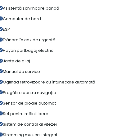
Asistență schimbare bandă
Computer de bord
ESP
Frânare în caz de urgență
Hayon portbagaj electric
Jante de aliaj
Manual de service
Oglinda retrovizoare cu întunecare automată
Pregătire pentru navigație
Senzor de ploaie automat
Set pentru mâini libere
Sistem de control al vitezei
Streaming muzical integrat