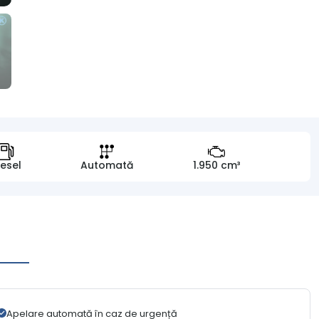
iesel
Automată
1.950 cm³
Apelare automată în caz de urgență