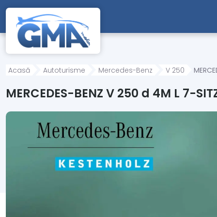
Mergi direct la conținutul principal
Acasă
Autoturisme
Mercedes-Benz
V 250
MERCED
MERCEDES-BENZ V 250 d 4M L 7-SI