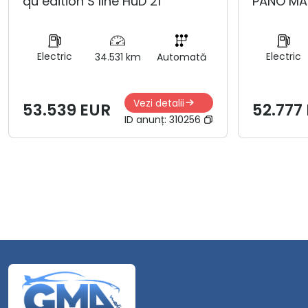
qu edition S line HuD 21
PANO MA
Electric
Electric
34.531 km
Automată
Vezi detalii
53.539 EUR
52.777
ID anunț:
310256