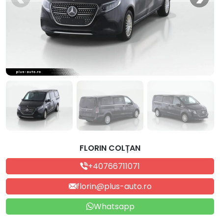
FLORIN COLȚAN
+40766711071
florin@plus-auto.ro
Whatsapp