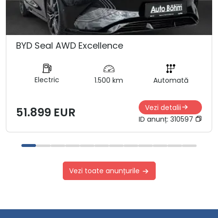
BYD Seal AWD Excellence
Electric
1.500 km
Automată
Vezi detalii
51.899 EUR
ID anunț:
310597
Vezi toate anunțurile