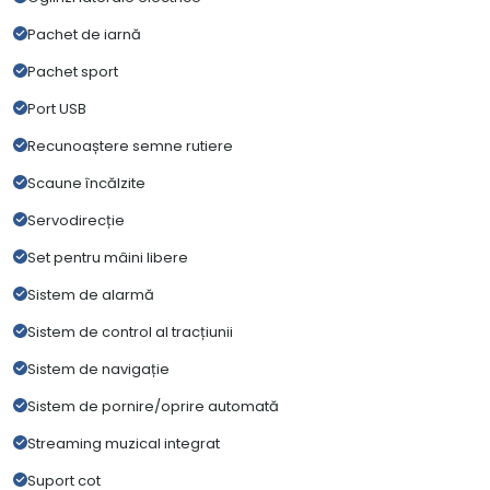
Pachet de iarnă
Pachet sport
Port USB
Recunoaștere semne rutiere
Scaune încălzite
Servodirecție
Set pentru mâini libere
Sistem de alarmă
Sistem de control al tracțiunii
Sistem de navigație
Sistem de pornire/oprire automată
Streaming muzical integrat
Suport cot