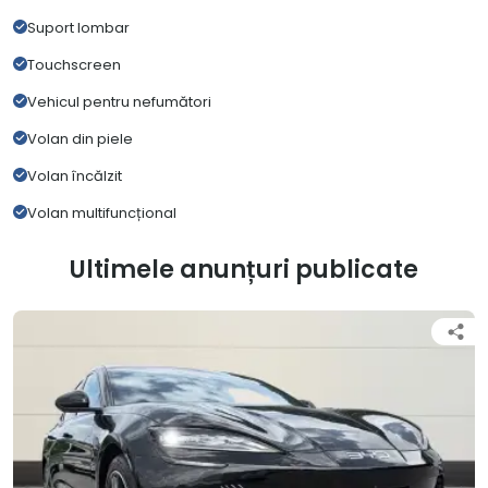
Suport lombar
Touchscreen
Vehicul pentru nefumători
Volan din piele
Volan încălzit
Volan multifuncțional
Ultimele anunțuri publicate