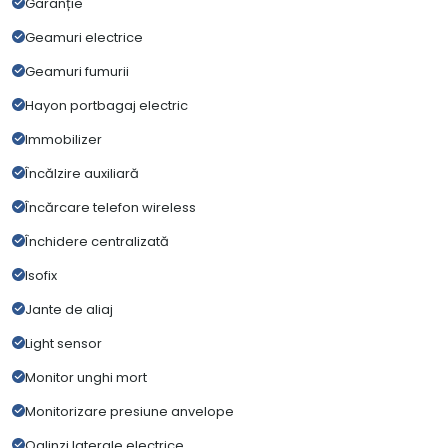
Garanție
Geamuri electrice
Geamuri fumurii
Hayon portbagaj electric
Immobilizer
Încălzire auxiliară
Încărcare telefon wireless
Închidere centralizată
Isofix
Jante de aliaj
Light sensor
Monitor unghi mort
Monitorizare presiune anvelope
Oglinzi laterale electrice