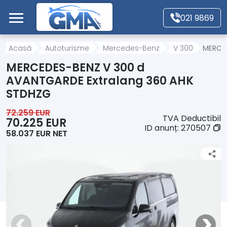
Mergi direct la conținutul principal
021 9869
Acasă
Acasă
Autoturisme
Mercedes-Benz
V 300
MERCED
MERCEDES-BENZ V 300 d
Autoturisme
AVANTGARDE Extralang 360 AHK
STDHZG
Motociclete
72.259 EUR
TVA Deductibil
70.225 EUR
ID anunț:
270507
58.037 EUR NET
Autoutilitare
Alte tipuri vehicule
Despre Noi
Contact