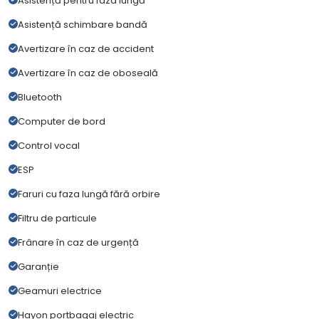
Asistență pentru faza lungă
Asistență schimbare bandă
Avertizare în caz de accident
Avertizare în caz de oboseală
Bluetooth
Computer de bord
Control vocal
ESP
Faruri cu faza lungă fără orbire
Filtru de particule
Frânare în caz de urgență
Garanție
Geamuri electrice
Hayon portbagaj electric