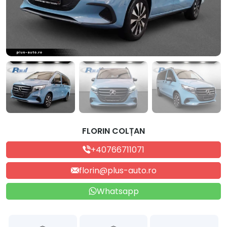
FLORIN COLȚAN
+40766711071
florin@plus-auto.ro
Whatsapp