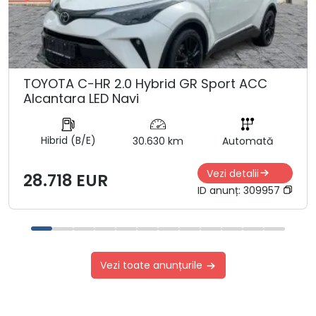
TOYOTA C-HR 2.0 Hybrid GR Sport ACC
Alcantara LED Navi
Hibrid (B/E)
30.630 km
Automată
Vezi detalii
28.718 EUR
ID anunț:
309957
Vezi toate anunțurile