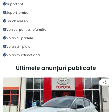
Suport cot
Suport lombar
Touchscreen
Vehicul pentru nefumători
Volan cu padele
Volan din piele
Volan multifuncțional
Ultimele anunțuri publicate