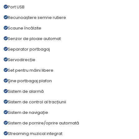
Port USB
Recunoaștere semne rutiere
Scaune încălzite
Senzor de ploaie automat
Separator portbagaj
Servodirecție
Set pentru mâini libere
Şine portbagaj plafon
Sistem de alarmă
Sistem de control al tracțiunii
Sistem de navigație
Sistem de pornire/oprire automată
Streaming muzical integrat