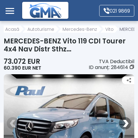
Mergi direct la conținutul principal
021 9869
Acasă
Acasă
Autoturisme
Mercedes-Benz
Vito
MERCEDES
MERCEDES-BENZ Vito 119 CDI Tourer
Autoturisme
4x4 Nav Distr Sthz…
73.072 EUR
TVA Deductibil
Motociclete
ID anunț:
284614
60.390 EUR NET
Autoutilitare
Alte tipuri vehicule
Despre Noi
Contact