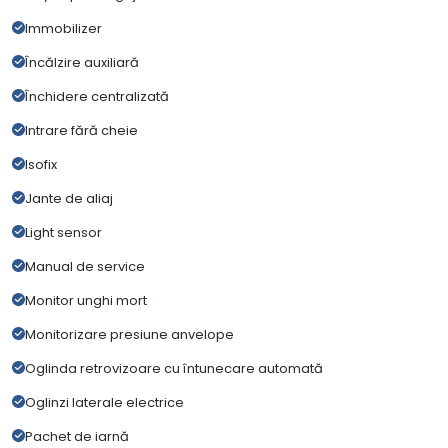
Immobilizer
Încălzire auxiliară
Închidere centralizată
Intrare fără cheie
Isofix
Jante de aliaj
Light sensor
Manual de service
Monitor unghi mort
Monitorizare presiune anvelope
Oglinda retrovizoare cu întunecare automată
Oglinzi laterale electrice
Pachet de iarnă