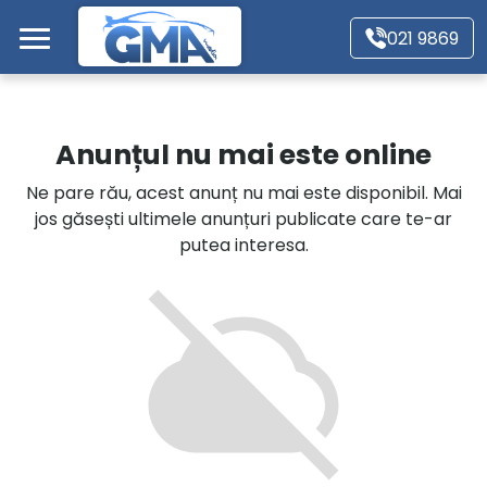
Mergi direct la conținutul principal
021 9869
Acasă
Anunțul nu mai este online
Autoturisme
Ne pare rău, acest anunț nu mai este disponibil. Mai
jos găsești ultimele anunțuri publicate care te-ar
Motociclete
putea interesa.
Autoutilitare
Alte tipuri vehicule
Despre Noi
Contact