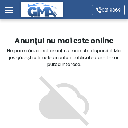
Mergi direct la conținutul principal
021 9869
Acasă
Anunțul nu mai este online
Autoturisme
Ne pare rău, acest anunț nu mai este disponibil. Mai
jos găsești ultimele anunțuri publicate care te-ar
Motociclete
putea interesa.
Autoutilitare
Alte tipuri vehicule
Despre Noi
Contact